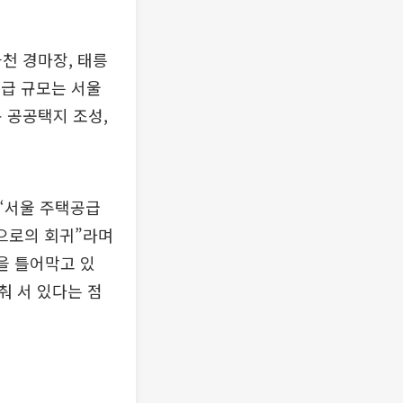
천 경마장, 태릉
공급 규모는 서울
규 공공택지 조성,
 “서울 주택공급
식으로의 회귀”라며
을 틀어막고 있
춰 서 있다는 점