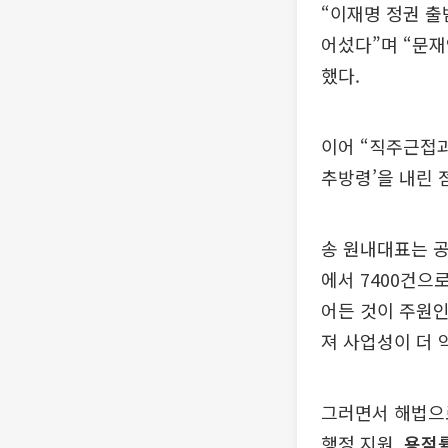
“이재명 정권 출범
어섰다”며 “문재
했다.
이어 “직주근접과
추방령’을 내린 
송 원내대표는 공
에서 7400건으
어든 것이 주원인
져 사업성이 더 
그러면서 해법으로
행정 지원,
용적