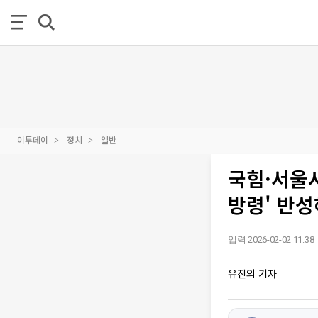
이투데이
정치
일반
국힘·서울시
방령' 반성
입력 2026-02-02 11:38
유진의 기자