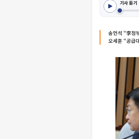
기사 듣기
송언석 “李정부
오세훈 “공급대