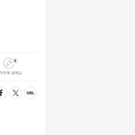
0
가취재 원해요