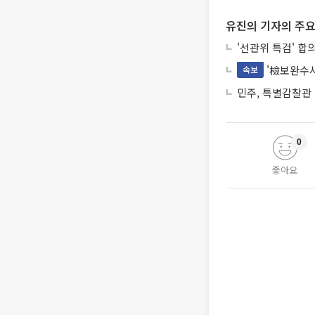
유진의 기자의 주요
'선관위 특검' 합
'檢보완수사
속보
민주, 특별감찰관
0
좋아요