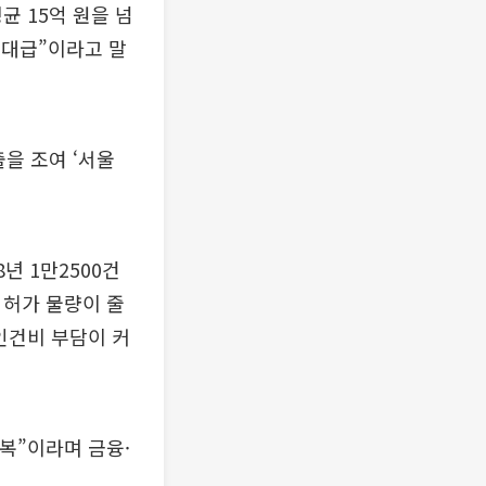
균 15억 원을 넘
역대급”이라고 말
을 조여 ‘서울
년 1만2500건
 허가 물량이 줄
인건비 부담이 커
복”이라며 금융·