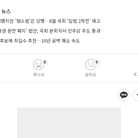
 뉴스
의했지만 '형소법'은 강행…8월 국회 '입법 2차전' 예고
권 완전 폐지' 법안, 국회 본회의서 민주당 주도 통과
 후보에 최길수 추천…10년 공백 해소 속도
0
0
화나요
슬퍼요
추