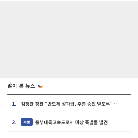
많이 본 뉴스
김정관 장관 “반도체 성과급, 주총 승인 받도록”…상법·자본시장법 개정 시사
1.
중부내륙고속도로서 미상 폭발물 발견
속보
2.