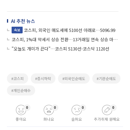
AI 추천 뉴스
코스피, 외국인 매도세에 5100선 아래로…5096.99
속보
코스피, 1%대 약세서 상승 전환…13거래일 연속 상승 마감하나
"오늘도 개미가 끈다"…코스피 5130선·코스닥 1120선
#코스피
#증시하락
#외국인순매도
#기관순매도
#개인순매수
0
0
0
0
좋아요
화나요
슬퍼요
추가취재 원해요