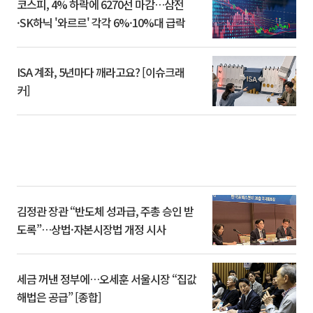
코스피, 4% 하락에 6270선 마감…삼전
·SK하닉 '와르르' 각각 6%·10%대 급락
ISA 계좌, 5년마다 깨라고요? [이슈크래
커]
김정관 장관 “반도체 성과급, 주총 승인 받
도록”…상법·자본시장법 개정 시사
세금 꺼낸 정부에…오세훈 서울시장 “집값
해법은 공급” [종합]