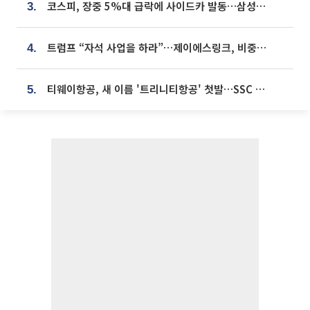
코스피, 장중 5%대 급락에 사이드카 발동…삼성·SK 동반 폭락
3.
트럼프 “자석 사업을 하라”…제이에스링크, 비중국 영구자석 공급망 구축 속도
4.
티웨이항공, 새 이름 '트리니티항공' 첫발…SSC 전략 본격화
5.