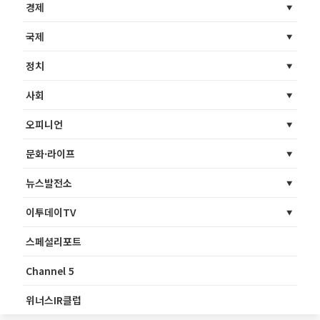
경제
국제
정치
사회
오피니언
문화·라이프
뉴스발전소
이투데이TV
스페셜리포트
Channel 5
위너스IR클럽