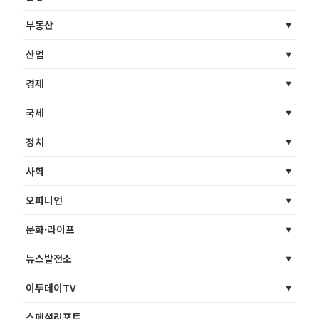
부동산
산업
경제
국제
정치
사회
오피니언
문화·라이프
뉴스발전소
이투데이TV
스페셜리포트