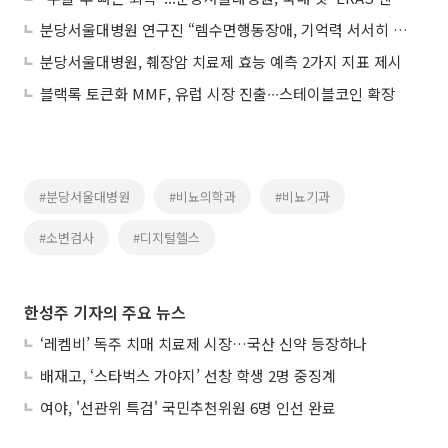
분당서울대병원 연구진 “렘수면행동장애, 기억력 서서히 저하된다”
분당서울대병원, 췌장암 치료제 효능 예측 2가지 지표 제시
블랙록 토큰화 MMF, 유럽 시장 진출∙∙∙스테이블코인 확장
#분당서울대병원
#비뇨의학과
#비뇨기과
#소변검사
#디지털헬스
한성주 기자의 주요 뉴스
‘레켐비’ 독주 치매 치료제 시장…국산 신약 등장하나
배재고, ‘스타벅스 가야지’ 선창 학생 2명 중징계
여야, '선관위 특검' 국민추천위원 6명 인선 완료