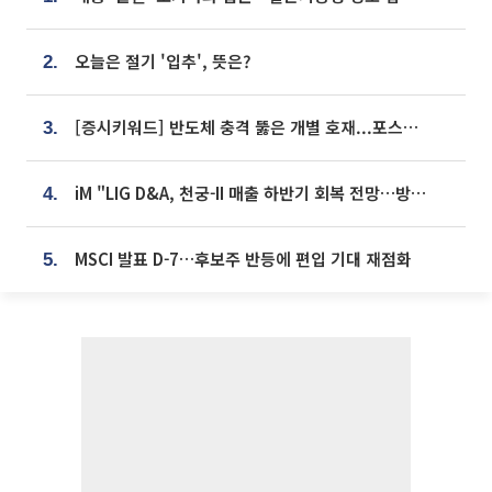
오늘은 절기 '입추', 뜻은?
2.
[증시키워드] 반도체 충격 뚫은 개별 호재...포스코퓨처엠·에코프로·한화솔루션 '눈길'
3.
iM "LIG D&A, 천궁-II 매출 하반기 회복 전망…방산 톱픽 유지"
4.
MSCI 발표 D-7…후보주 반등에 편입 기대 재점화
5.