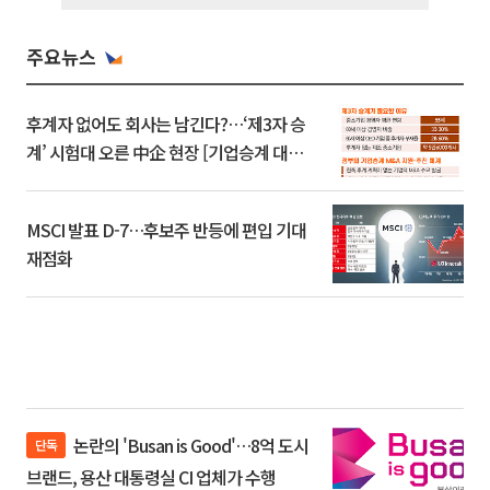
주요뉴스
후계자 없어도 회사는 남긴다?…‘제3자 승
계’ 시험대 오른 中企 현장 [기업승계 대전
환]
MSCI 발표 D-7…후보주 반등에 편입 기대
재점화
논란의 'Busan is Good'…8억 도시
단독
브랜드, 용산 대통령실 CI 업체가 수행