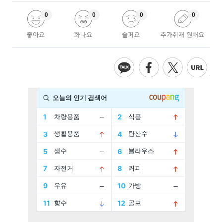
0
0
0
0
좋아요
화나요
슬퍼요
추가취재 원해요