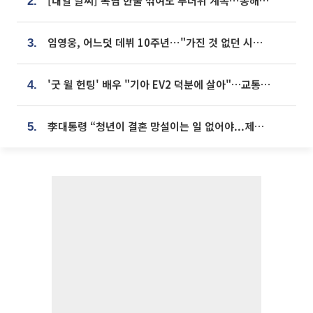
[내일 날씨] 폭염 한풀 꺾여도 무더위 계속⋯동해안 이틀 연속 비
2.
임영웅, 어느덧 데뷔 10주년⋯"가진 것 없던 시절, 내 앞엔 20명의 팬뿐"
3.
'굿 윌 헌팅' 배우 "기아 EV2 덕분에 살아"…교통사고 후 안전성 극찬
4.
李대통령 “청년이 결혼 망설이는 일 없어야...제도상 불이익 조사”
5.