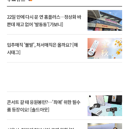
22일 만에 다시 문 연 홈플러스…정상화 바
쁜데 재고 없어 ‘발동동’[가보니]
입추매직 '불발', 처서매직은 올까요? [해
시태그]
콘서트 갈 때 응원봉만?⋯'최애' 위한 필수
품 등장이오! [솔드아웃]