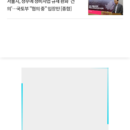
서울시, 정부에 정비사업 규제 완화 '건
의'⋯국토부 "협의 중" 입장만 [종합]