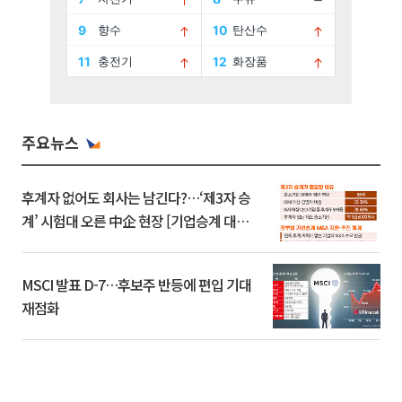
주요뉴스
후계자 없어도 회사는 남긴다?…‘제3자 승
계’ 시험대 오른 中企 현장 [기업승계 대전
환]
MSCI 발표 D-7…후보주 반등에 편입 기대
재점화