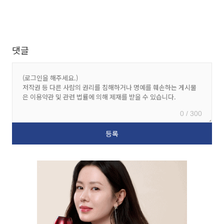
댓글
0 / 300