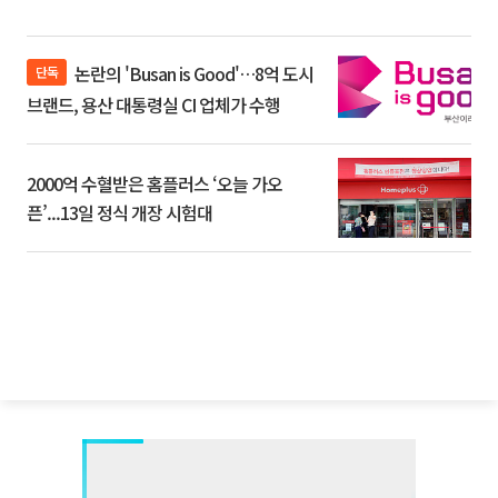
논란의 'Busan is Good'…8억 도시
단독
브랜드, 용산 대통령실 CI 업체가 수행
2000억 수혈받은 홈플러스 ‘오늘 가오
픈’...13일 정식 개장 시험대