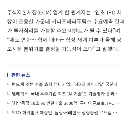
주식자본시장(ECM) 업계 한 관계자는 “연초 IPO 시
장이 조용한 가운데 카나프테라퓨틱스 수요예측 결과
가 투자심리를 가늠할 주요 이벤트가 될 수 있다”며
“제도 변화와 함께 대어급 상장 재개 여부가 올해 공
모시장 분위기를 결정할 가능성이 크다”고 말했다.
관련 뉴스
반도체 잇는 수출 효자 뷰티기업...‘제2의 에이피알’ 꿈꾼다
텔레픽스, 국내 우주기업 최초 'AI 기술'로 기술평가 통과…하반기 IPO 시동
'희망몸값 10조 vs 연결매출 3000억' 구다이글로벌, IPO '데카콘 꿈' 통할까
STO 하위법규 예상안, 풀링·거래한도·정형증권 로드맵 제시