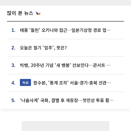
많이 본 뉴스
태풍 '돌핀' 오키나와 접근…일본기상청 경로 업데이트
1.
오늘은 절기 '입추', 뜻은?
2.
빅뱅, 20주년 기념 '새 뱅봉' 선보인다⋯콘서트 앞두고 팝업 개최
3.
합수본, '통계 조작' 서울·경기·충북 선관위 등 추가 압수수색
속보
4.
‘나솔사계’ 국화, 결별 후 재등장⋯첫인상 투표 휩쓸고 ‘인기녀’ 등극
5.