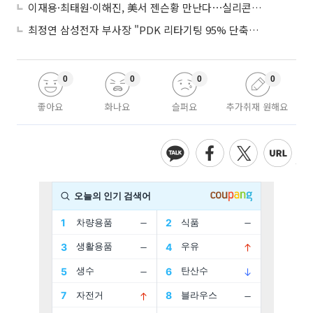
이재용·최태원·이해진, 美서 젠슨황 만난다⋯실리콘밸리 집결하는 AI리더
최정연 삼성전자 부사장 "PDK 리타기팅 95% 단축…에이전트 AI 시범 활용"
0
0
0
0
좋아요
화나요
슬퍼요
추가취재 원해요