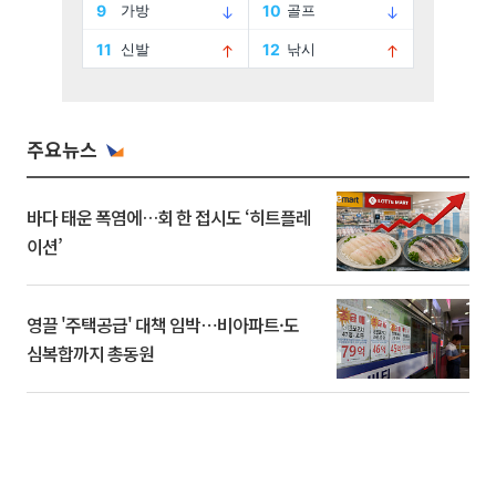
주요뉴스
바다 태운 폭염에…회 한 접시도 ‘히트플레
이션’
영끌 '주택공급' 대책 임박⋯비아파트·도
심복합까지 총동원