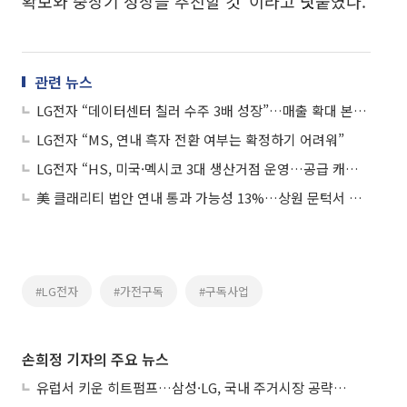
확보와 중장기 성장을 추진할 것”이라고 덧붙였다.
관련 뉴스
LG전자 “데이터센터 칠러 수주 3배 성장”…매출 확대 본격화
LG전자 “MS, 연내 흑자 전환 여부는 확정하기 어려워”
LG전자 “HS, 미국·멕시코 3대 생산거점 운영…공급 캐파 확대”
美 클래리티 법안 연내 통과 가능성 13%…상원 문턱서 제동
#LG전자
#가전구독
#구독사업
손희정 기자의 주요 뉴스
유럽서 키운 히트펌프…삼성·LG, 국내 주거시장 공략 ‘속도’