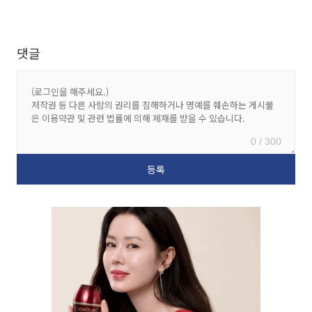
댓글
0 / 300