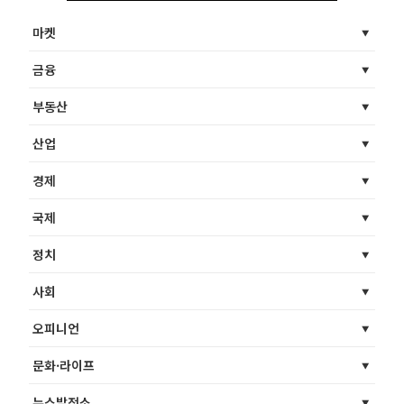
마켓
금융
부동산
산업
경제
국제
정치
사회
오피니언
문화·라이프
뉴스발전소