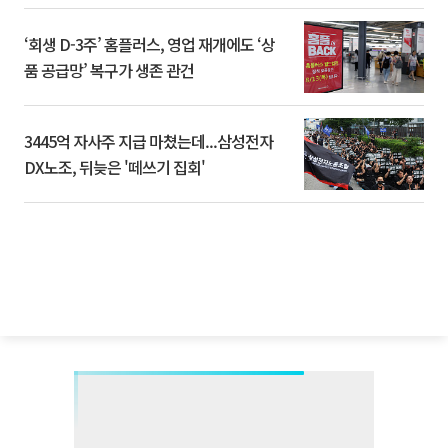
‘회생 D-3주’ 홈플러스, 영업 재개에도 ‘상
품 공급망’ 복구가 생존 관건
3445억 자사주 지급 마쳤는데...삼성전자
DX노조, 뒤늦은 '떼쓰기 집회'