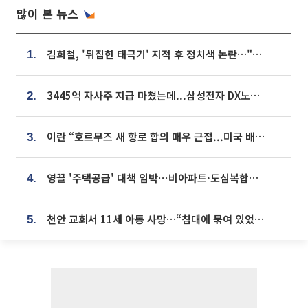
많이 본 뉴스
김희철, '뒤집힌 태극기' 지적 후 정치색 논란…"좌우 떠나 우리나라 국기"
1.
3445억 자사주 지급 마쳤는데...삼성전자 DX노조, 뒤늦은 '떼쓰기 집회'
2.
이란 “호르무즈 새 항로 합의 매우 근접...미국 배상 먼저”
3.
영끌 '주택공급' 대책 임박⋯비아파트·도심복합까지 총동원
4.
천안 교회서 11세 아동 사망…“침대에 묶여 있었다” 진술 확보
5.