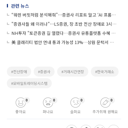
관련 뉴스
“워렌 버핏처럼 분석해줘”⋯증권사 리포트 말고 ‘AI 프롬프트’로 눈 돌리는 개미들
"증권사들 왜 이러나"⋯LS증권, 장 초반 전산 장애로 3시간 지연
NH투자 "토큰증권 길 열렸다…증권사 유통플랫폼 수혜 기대"
美 클래리티 법안 연내 통과 가능성 13%…상원 문턱서 제동
#전산장애
#증권사
#거래시간연장
#한국거래소
#모바일트레이딩시스템
0
0
0
0
좋아요
화나요
슬퍼요
추가취재 원해요