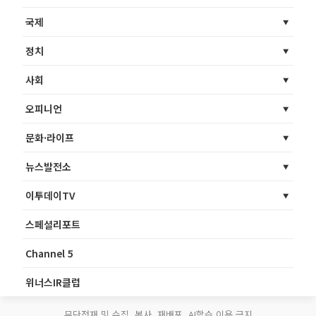
국제
정치
사회
오피니언
문화·라이프
뉴스발전소
이투데이TV
스페셜리포트
Channel 5
위너스IR클럽
무단전재 및 수집, 복사, 재배포, AI학습 이용 금지