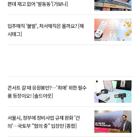
쁜데 재고 없어 ‘발동동’[가보니]
입추매직 '불발', 처서매직은 올까요? [해
시태그]
콘서트 갈 때 응원봉만?⋯'최애' 위한 필수
품 등장이오! [솔드아웃]
서울시, 정부에 정비사업 규제 완화 '건
의'⋯국토부 "협의 중" 입장만 [종합]