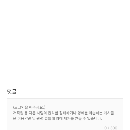
댓글
0 / 300