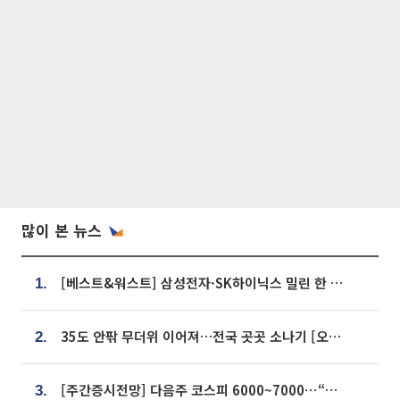
많이 본 뉴스
[베스트&워스트] 삼성전자·SK하이닉스 밀린 한 주…상상인증권은 85% 급등
1.
35도 안팎 무더위 이어져…전국 곳곳 소나기 [오늘 날씨]
2.
[주간증시전망] 다음주 코스피 6000~7000⋯“外人 수급은 정책이 변수”
3.