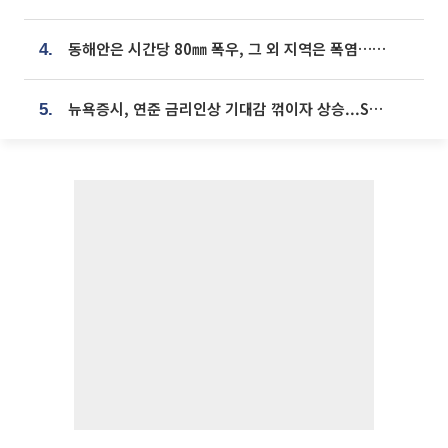
동해안은 시간당 80㎜ 폭우, 그 외 지역은 폭염…‘극과 극 날씨’
4.
뉴욕증시, 연준 금리인상 기대감 꺾이자 상승...S&P500 사상 최고치 [종합]
5.