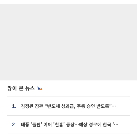
많이 본 뉴스
김정관 장관 “반도체 성과급, 주총 승인 받도록”…상법·자본시장법 개정 시사
1.
태풍 '돌핀' 이어 '찬홈' 등장…예상 경로에 한국 '한숨'
2.