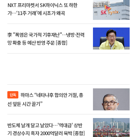
NXT 프리마켓서 SK하이닉스 또 하한
가⋯‘11주 거래’에 시초가 왜곡
李 "폭염은 국가적 기후재난"…냉방·전력
망 확충 등 예산 반영 주문 [종합]
하마스 “네타냐후 합의안 거절, 총
단독
선 앞둔 시간 끌기”
반도체 날개 달고 날았다⋯'역대급' 상반
기 경상수지 흑자 2000억달러 육박 [종합]