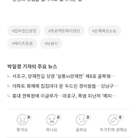
#법무법인광장
#프로젝트파이낸싱
#손해배상소송
#메리츠증권
#남원시
박일경 기자의 주요 뉴스
서초구, 양재천길 상권 ‘살롱in양재천’ 제8호 골목형상점가 지정
아파트 화재에 집집마다 문 두드린 경비원들…강남구 감사장 수여
홍대 한복판에 이글루가…마포구, 폭염 피난처 ‘해피소’ 운영
0
0
0
0
좋아요
화나요
슬퍼요
추가취재 원해요