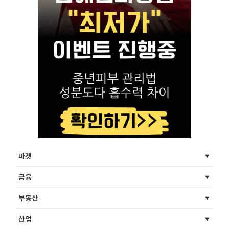
마켓
금융
부동산
산업