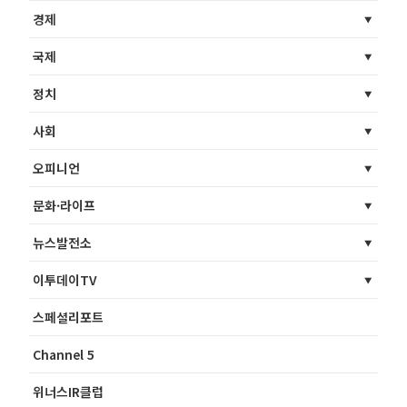
경제
국제
정치
사회
오피니언
문화·라이프
뉴스발전소
이투데이TV
스페셜리포트
Channel 5
위너스IR클럽