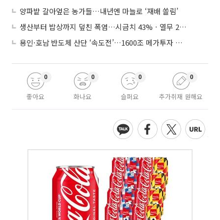
양파밭 갈아엎은 농가들…내년엔 마늘로 ‘재배 쏠림’
생산부터 밥상까지 덮친 폭염…시금치 43%ㆍ열무 28% 급등
용인·호남 반도체 산단 ‘속도전’…1600조 메가투자 이행 총력
0
0
0
0
좋아요
화나요
슬퍼요
추가취재 원해요