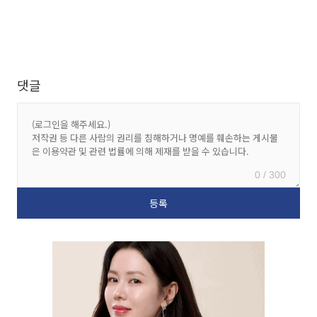
댓글
0 / 300