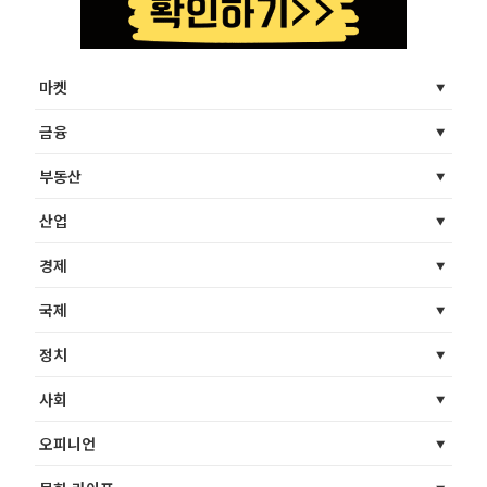
마켓
금융
부동산
산업
경제
국제
정치
사회
오피니언