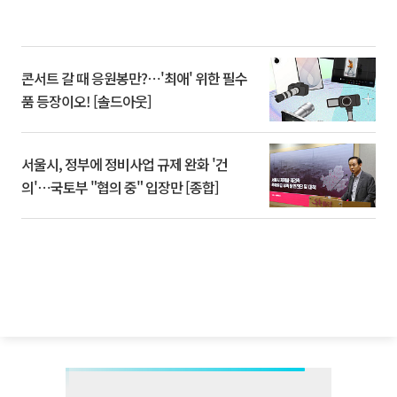
콘서트 갈 때 응원봉만?⋯'최애' 위한 필수
품 등장이오! [솔드아웃]
서울시, 정부에 정비사업 규제 완화 '건
의'⋯국토부 "협의 중" 입장만 [종합]