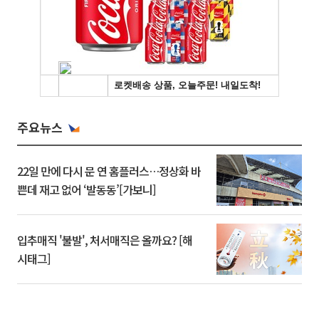
주요뉴스
22일 만에 다시 문 연 홈플러스…정상화 바
쁜데 재고 없어 ‘발동동’[가보니]
입추매직 '불발', 처서매직은 올까요? [해
시태그]