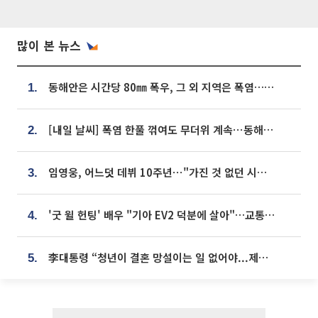
많이 본 뉴스
동해안은 시간당 80㎜ 폭우, 그 외 지역은 폭염…‘극과 극 날씨’
1.
[내일 날씨] 폭염 한풀 꺾여도 무더위 계속⋯동해안 이틀 연속 비
2.
임영웅, 어느덧 데뷔 10주년⋯"가진 것 없던 시절, 내 앞엔 20명의 팬뿐"
3.
'굿 윌 헌팅' 배우 "기아 EV2 덕분에 살아"…교통사고 후 안전성 극찬
4.
李대통령 “청년이 결혼 망설이는 일 없어야...제도상 불이익 조사”
5.