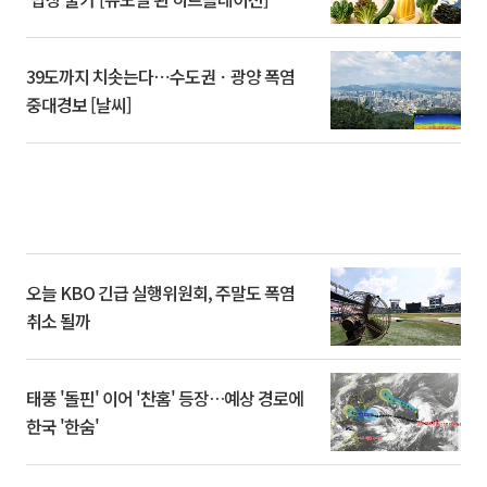
39도까지 치솟는다⋯수도권ㆍ광양 폭염
중대경보 [날씨]
오늘 KBO 긴급 실행위원회, 주말도 폭염
취소 될까
태풍 '돌핀' 이어 '찬홈' 등장…예상 경로에
한국 '한숨'