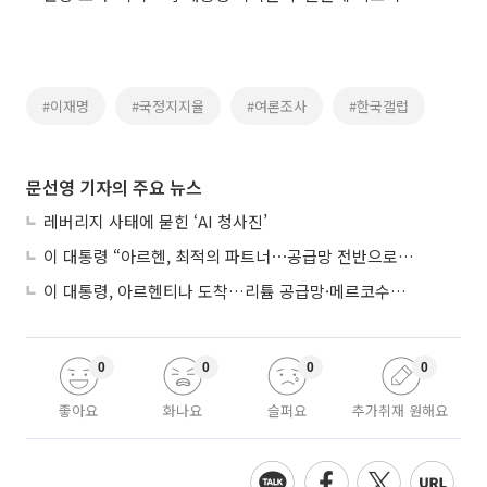
#이재명
#국정지지율
#여론조사
#한국갤럽
문선영 기자의 주요 뉴스
레버리지 사태에 묻힌 ‘AI 청사진’
이 대통령 “아르헨, 최적의 파트너⋯공급망 전반으로 확대”
이 대통령, 아르헨티나 도착…리튬 공급망·메르코수르 협력 논의
0
0
0
0
좋아요
화나요
슬퍼요
추가취재 원해요