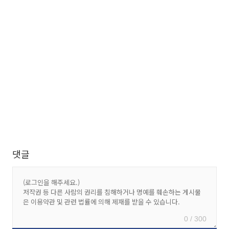
댓글
0 / 300