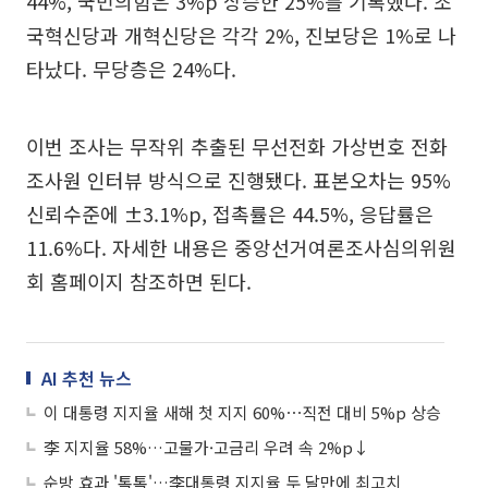
44%, 국민의힘은 3%p 상승한 25%를 기록했다. 조
국혁신당과 개혁신당은 각각 2%, 진보당은 1%로 나
타났다. 무당층은 24%다.
이번 조사는 무작위 추출된 무선전화 가상번호 전화
조사원 인터뷰 방식으로 진행됐다. 표본오차는 95%
신뢰수준에 ±3.1%p, 접촉률은 44.5%, 응답률은
11.6%다. 자세한 내용은 중앙선거여론조사심의위원
회 홈페이지 참조하면 된다.
AI 추천 뉴스
이 대통령 지지율 새해 첫 지지 60%⋯직전 대비 5%p 상승
李 지지율 58%…고물가·고금리 우려 속 2%p↓
순방 효과 '톡톡'…李대통령 지지율 두 달만에 최고치