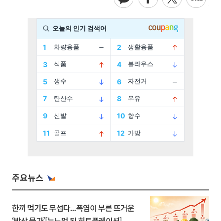
주요뉴스
한끼 먹기도 무섭다...폭염이 부른 뜨거운
‘밥상 물가’[뉴노멀 된 히트플레이션]