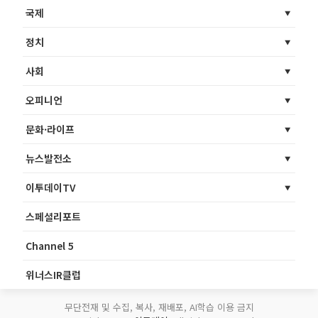
국제
정치
사회
오피니언
문화·라이프
뉴스발전소
이투데이TV
스페셜리포트
Channel 5
위너스IR클럽
무단전재 및 수집, 복사, 재배포, AI학습 이용 금지