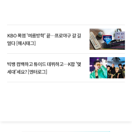
KBO 폭염 '여름방학' 끝…프로야구 갈 길
멀다 [해시태그]
빅뱅 컴백하고 튜이드 데뷔하고⋯K팝 '몇
세대'세요? [엔터로그]