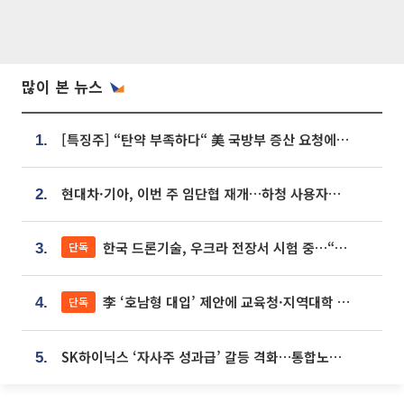
많이 본 뉴스
[특징주] “탄약 부족하다“ 美 국방부 증산 요청에⋯국내 방산주 급등세
1.
현대차·기아, 이번 주 임단협 재개…하청 사용자성 재심도 ‘변수’
2.
한국 드론기술, 우크라 전장서 시험 중…“스타트업 여러 곳 참여”
단독
3.
李 ‘호남형 대입’ 제안에 교육청·지역대학 서·논술형 입시 연계 '착수'
단독
4.
SK하이닉스 ‘자사주 성과급’ 갈등 격화…통합노조 출범 움직임
5.