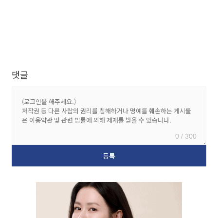
댓글
0 / 300