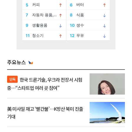
주요뉴스
한국 드론기술, 우크라 전장서 시험
단독
중…“스타트업 여러 곳 참여”
美 미사일 재고 ‘빨간불’…K방산 북미 진출
기대