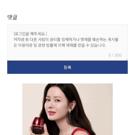
댓글
0 / 300