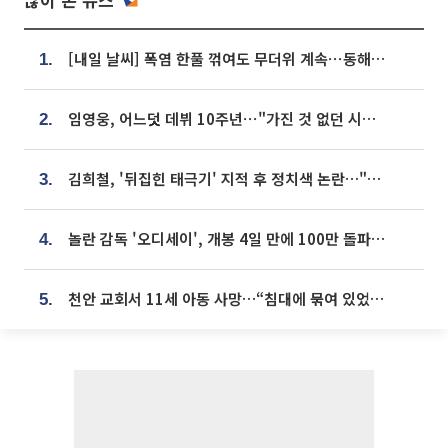
[내일 날씨] 폭염 한풀 꺾여도 무더위 계속⋯동해안 이틀 연속 비
1.
임영웅, 어느덧 데뷔 10주년⋯"가진 것 없던 시절, 내 앞엔 20명의 팬뿐"
2.
김희철, '뒤집힌 태극기' 지적 후 정치색 논란…"좌우 떠나 우리나라 국기"
3.
놀란 감독 '오디세이', 개봉 4일 만에 100만 돌파⋯'왕사남' 보다 빠르다
4.
천안 교회서 11세 아동 사망…“침대에 묶여 있었다” 진술 확보
5.