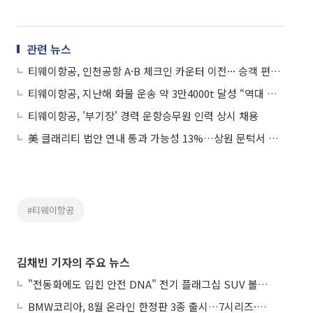
관련 뉴스
티웨이항공, 인천공항 A·B 체크인 카운터 이전··· 승객 편의 강화
티웨이항공, 지난해 화물 운송 약 3만4000t 달성 “역대 최대”
티웨이항공, '부기장' 경력 운항승무원 인력 상시 채용
美 클래리티 법안 연내 통과 가능성 13%…상원 문턱서 제동
#티웨이항공
김채빈 기자의 주요 뉴스
"전동화에도 입힌 안전 DNA" 전기 플래그십 SUV 볼보 'EX90'
BMW코리아, 8월 온라인 한정판 3종 출시…7시리즈·X7·M340i 투어링