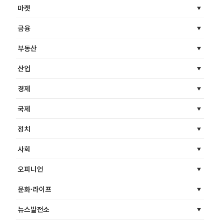
마켓
금융
부동산
산업
경제
국제
정치
사회
오피니언
문화·라이프
뉴스발전소