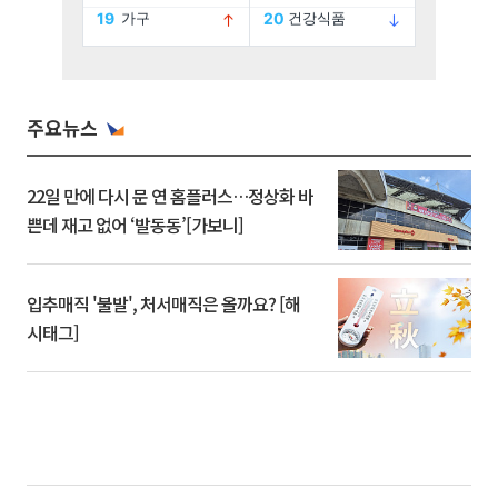
주요뉴스
22일 만에 다시 문 연 홈플러스…정상화 바
쁜데 재고 없어 ‘발동동’[가보니]
입추매직 '불발', 처서매직은 올까요? [해
시태그]