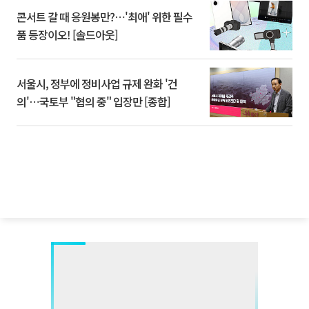
콘서트 갈 때 응원봉만?⋯'최애' 위한 필수
품 등장이오! [솔드아웃]
서울시, 정부에 정비사업 규제 완화 '건
의'⋯국토부 "협의 중" 입장만 [종합]