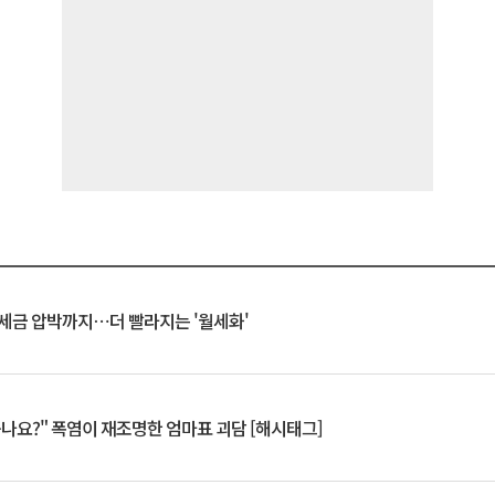
 세금 압박까지⋯더 빨라지는 '월세화'
죽나요?" 폭염이 재조명한 엄마표 괴담 [해시태그]