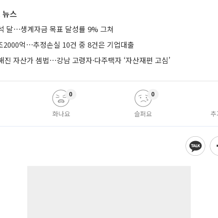
 뉴스
석 달⋯생계자금 목표 달성률 9% 그쳐
조2000억⋯추정손실 10건 중 8건은 기업대출
해진 자산가 셈법⋯강남 고령자·다주택자 ‘자산재편 고심’
0
0
화나요
슬퍼요
추