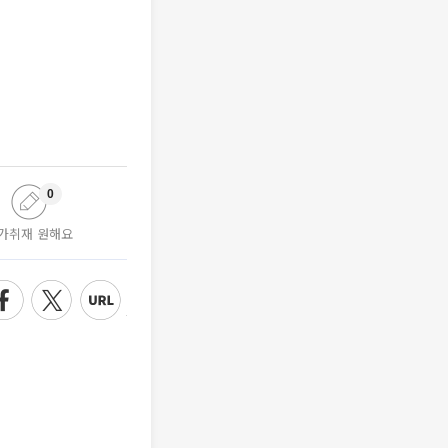
0
가취재 원해요