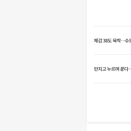
체감 38도 육박…수
만지고 누르며 푼다…