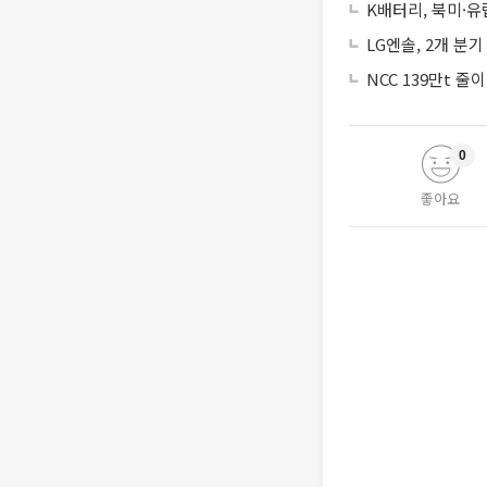
K배터리, 북미·
LG엔솔, 2개 분
NCC 139만t 
0
좋아요