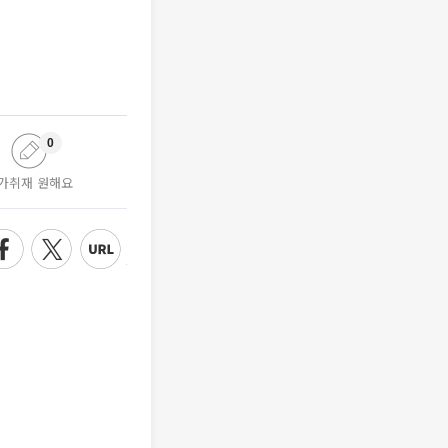
0
가취재 원해요