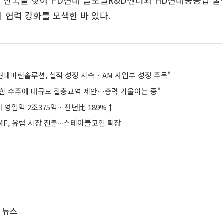
 한국을 찾아 HD현대 글로벌R&D센터와 HD현대중공업 울
 협력 강화를 모색한 바 있다.
현대마린솔루션, 실적 성장 지속…AM 사업부 성장 주목"
수함 수주에 대규모 절충교역 제안…총력 기울이는 중"
 영업익 2조375억…전년比 189%↑
F, 유럽 시장 진출∙∙∙스테이블코인 확장
 뉴스