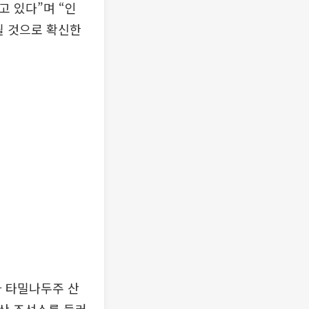
고 있다”며 “인
될 것으로 확신한
자 타밀나두주 산