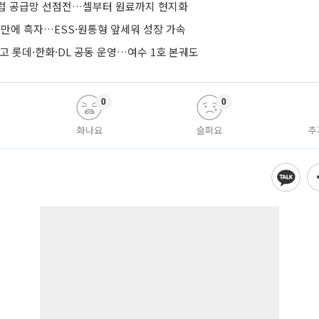
유럽 공급망 선점전…셀부터 원료까지 현지화
기 만에 흑자…ESS·원통형 앞세워 성장 가속
줄이고 롯데·한화·DL 공동 운영…여수 1호 본궤도
0
0
화나요
슬퍼요
추