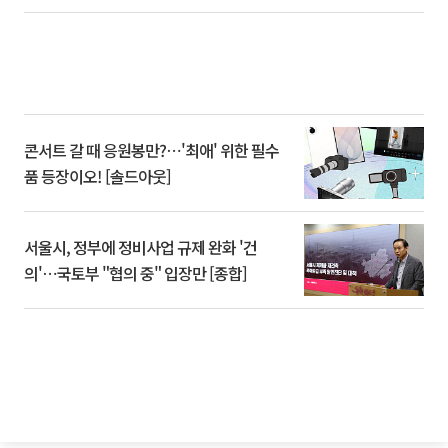
콘서트 갈 때 응원봉만?⋯'최애' 위한 필수
품 등장이오! [솔드아웃]
서울시, 정부에 정비사업 규제 완화 '건
의'⋯국토부 "협의 중" 입장만 [종합]