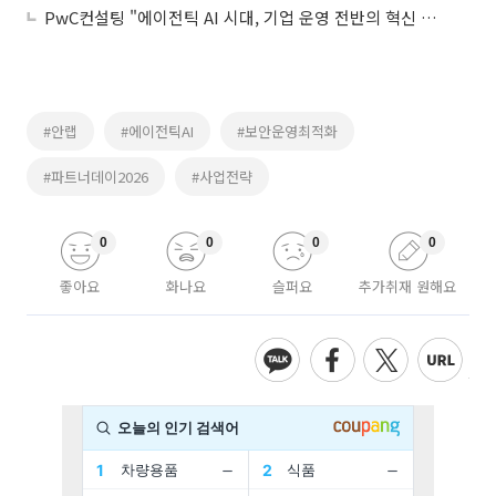
PwC컨설팅 "에이전틱 AI 시대, 기업 운영 전반의 혁신 필수"
#안랩
#에이전틱AI
#보안운영최적화
#파트너데이2026
#사업전략
0
0
0
0
좋아요
화나요
슬퍼요
추가취재 원해요