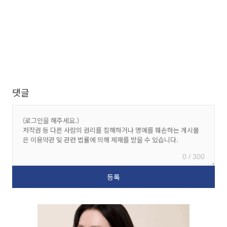
댓글
0 / 300