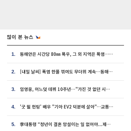
많이 본 뉴스
동해안은 시간당 80㎜ 폭우, 그 외 지역은 폭염…‘극과 극 날씨’
1.
[내일 날씨] 폭염 한풀 꺾여도 무더위 계속⋯동해안 이틀 연속 비
2.
임영웅, 어느덧 데뷔 10주년⋯"가진 것 없던 시절, 내 앞엔 20명의 팬뿐"
3.
'굿 윌 헌팅' 배우 "기아 EV2 덕분에 살아"…교통사고 후 안전성 극찬
4.
李대통령 “청년이 결혼 망설이는 일 없어야...제도상 불이익 조사”
5.