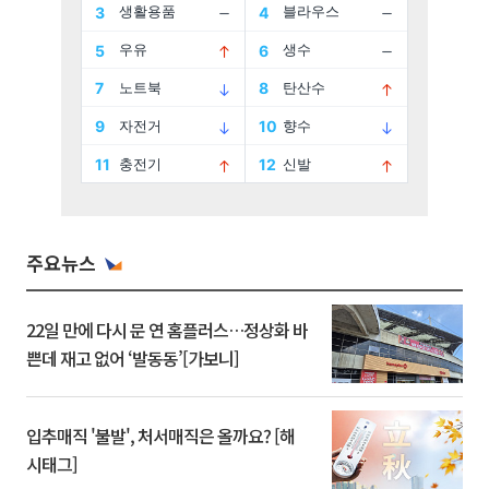
주요뉴스
22일 만에 다시 문 연 홈플러스…정상화 바
쁜데 재고 없어 ‘발동동’[가보니]
입추매직 '불발', 처서매직은 올까요? [해
시태그]