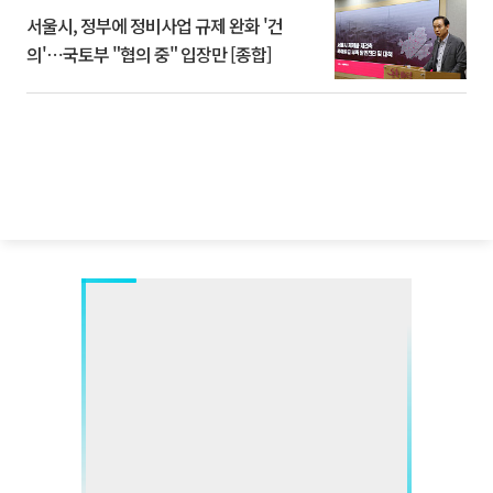
서울시, 정부에 정비사업 규제 완화 '건
의'⋯국토부 "협의 중" 입장만 [종합]