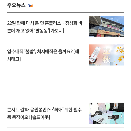
주요뉴스
22일 만에 다시 문 연 홈플러스…정상화 바
쁜데 재고 없어 ‘발동동’[가보니]
입추매직 '불발', 처서매직은 올까요? [해
시태그]
콘서트 갈 때 응원봉만?⋯'최애' 위한 필수
품 등장이오! [솔드아웃]