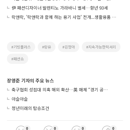
伊 패션디자이너 발렌티노 가라바니 별세…향년 93세
락앤락, '락앤락과 함께 하는 용기 사업' 전개...생활용품 총 2만9000개 기부
#기빙플러스
#랑유
#김정아
#지속가능한럭셔리
#패션쇼
장영준 기자의 주요 뉴스
축구협회 성접대 의혹 해외 확산…英 매체 “경기 공정성 의문”
아슬아슬
청년미래의 탑승조건
0
0
0
0