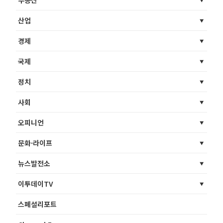
부동산
산업
경제
국제
정치
사회
오피니언
문화·라이프
뉴스발전소
이투데이TV
스페셜리포트