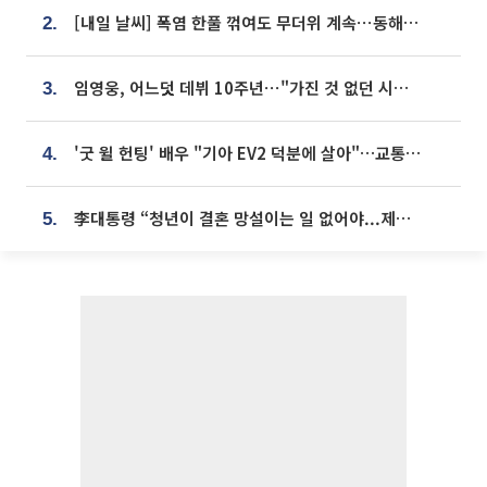
[내일 날씨] 폭염 한풀 꺾여도 무더위 계속⋯동해안 이틀 연속 비
2.
임영웅, 어느덧 데뷔 10주년⋯"가진 것 없던 시절, 내 앞엔 20명의 팬뿐"
3.
'굿 윌 헌팅' 배우 "기아 EV2 덕분에 살아"…교통사고 후 안전성 극찬
4.
李대통령 “청년이 결혼 망설이는 일 없어야...제도상 불이익 조사”
5.