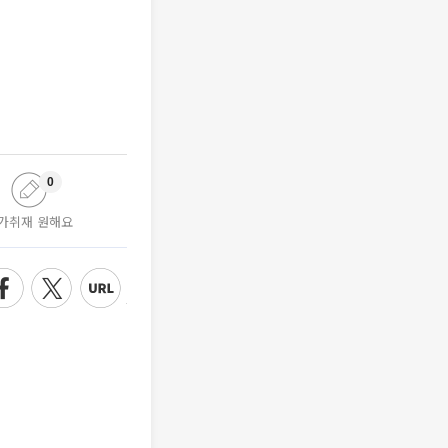
0
가취재 원해요