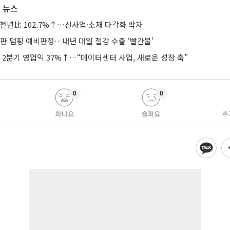
 뉴스
 전년比 102.7%↑…신사업·소재 다각화 박차
판 덤핑 예비판정…내년 대일 철강 수출 ‘빨간불’
2분기 영업익 37%↑…“데이터센터 사업, 새로운 성장 축”
0
0
화나요
슬퍼요
추