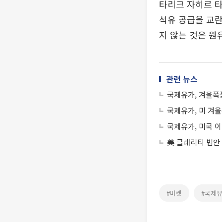
타리크 자히르 
석유 공급을 교란
지 않는 것은 원
관련 뉴스
국제유가, 겨울폭풍
국제유가, 미 겨울
국제유가, 미국 이란
美 클래리티 법안
#마켓
#국제