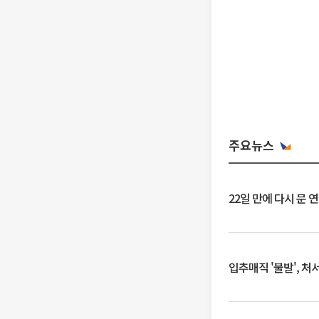
주요뉴스
22일 만에 다시 문 
입추매직 '불발', 처