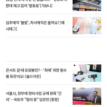
쁜데 재고 없어 ‘발동동’[가보니]
입추매직 '불발', 처서매직은 올까요? [해
시태그]
콘서트 갈 때 응원봉만?⋯'최애' 위한 필수
품 등장이오! [솔드아웃]
서울시, 정부에 정비사업 규제 완화 '건
의'⋯국토부 "협의 중" 입장만 [종합]