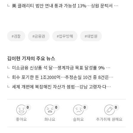
美 클래리티 법안 연내 통과 가능성 13%…상원 문턱서 제동
#검찰
#금융권
#업무방해
#대법원
김이현 기자의 주요 뉴스
미소금융 신상품 석 달⋯생계자금 목표 달성률 9% 그쳐
회수 포기한 돈 1조2000억⋯추정손실 10건 중 8건은 기업대출
세제 개편에 복잡해진 자산가 셈법⋯강남 고령자·다주택자 ‘자산재편 고심’
0
0
0
0
좋아요
화나요
슬퍼요
추가취재 원해요