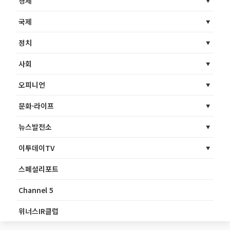
경제
국제
정치
사회
오피니언
문화·라이프
뉴스발전소
이투데이TV
스페셜리포트
Channel 5
위너스IR클럽