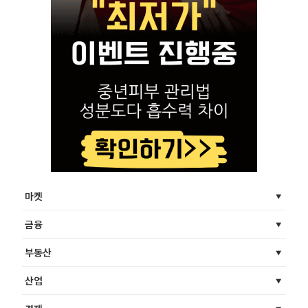
마켓
금융
부동산
산업