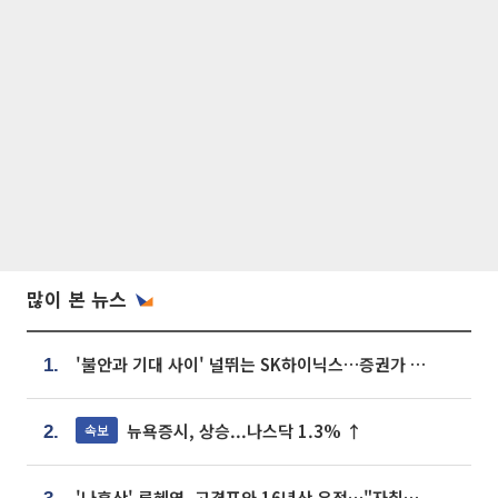
많이 본 뉴스
'불안과 기대 사이' 널뛰는 SK하이닉스…증권가 "HBM4·LTA 기반 펀터멘털 견고"
1.
뉴욕증시, 상승...나스닥 1.3% ↑
속보
2.
'나혼산' 류혜영, 고경표와 16년산 우정…"자취방서 부모님과 마주쳐"