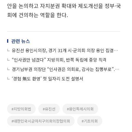
안을 논의하고 자치분권 확대와 제도개선을 정부·국
회에 건의하는 역할을 한다.
관련 뉴스
유진선 용인시의장, 경기 31개 시·군의회 의장 용인 집결시켜…"지방자치 연대의 중심에 서겠다"
“인사권만 넘겼다” 지방의회, 반쪽 독립에 중앙 직격
경기남부권 의장단 “인사권은 의회로, 감사는 집행부로”...지방의회 ‘반쪽 독립’ 구조 정면 문제제기
‘경험 無도 환영’ 첫 일자리 도전 설명서
#지방의회법
#유진선
#용인특례시의회
#대한민국시군자치구의회의장협의회
#기초의회