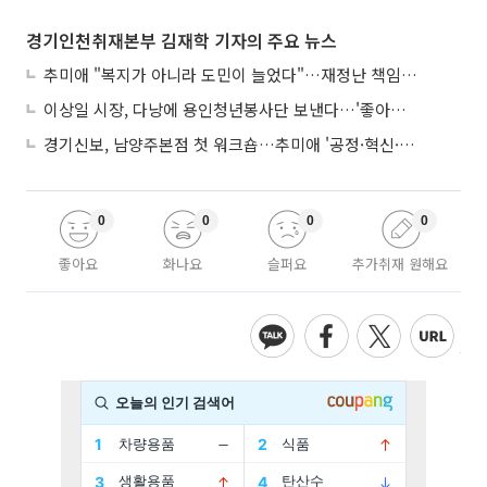
경기인천취재본부 김재학 기자의 주요 뉴스
추미애 "복지가 아니라 도민이 늘었다"…재정난 책임론 정면돌파
이상일 시장, 다낭에 용인청년봉사단 보낸다…'좋아용 거리' 만든다
경기신보, 남양주본점 첫 워크숍…추미애 '공정·혁신·포용' 전면 반영
0
0
0
0
좋아요
화나요
슬퍼요
추가취재 원해요