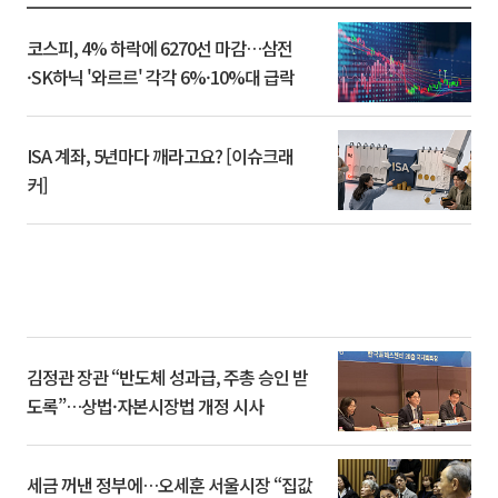
코스피, 4% 하락에 6270선 마감…삼전
·SK하닉 '와르르' 각각 6%·10%대 급락
ISA 계좌, 5년마다 깨라고요? [이슈크래
커]
김정관 장관 “반도체 성과급, 주총 승인 받
도록”…상법·자본시장법 개정 시사
세금 꺼낸 정부에…오세훈 서울시장 “집값