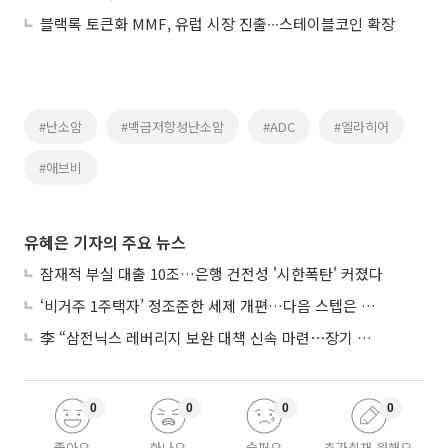
블랙록 토큰화 MMF, 유럽 시장 진출∙∙∙스테이블코인 확장
#난소암
#백금저항성난소암
#ADC
#엘라히어
#애브비
유혜은 기자의 주요 뉴스
잠재적 부실 대출 10조…은행 건전성 '시한폭탄' 커졌다
‘비거주 1주택자’ 정조준한 세제 개편…다음 스텝은 금융 대책
李 “삼전닉스 레버리지 보완 대책 신속 마련⋯장기 채무 과감히 탕감”
0
0
0
0
좋아요
화나요
슬퍼요
추가취재 원해요