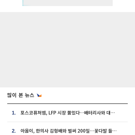
많이 본 뉴스
포스코퓨처엠, LFP 시장 뚫었다…배터리사와 대규모 장기 공급 합의
1.
아옳이, 한의사 김형배와 벌써 200일⋯꽃다발 들고 "프러포즈 아냐"
2.