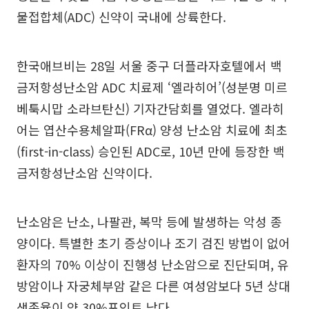
물접합체(ADC) 신약이 국내에 상륙한다.
한국애브비는 28일 서울 중구 더플라자호텔에서 백
금저항성난소암 ADC 치료제 ‘엘라히어’(성분명 미르
베툭시맙 소라브탄신) 기자간담회를 열었다. 엘라히
어는 엽산수용체알파(FRα) 양성 난소암 치료에 최초
(first-in-class) 승인된 ADC로, 10년 만에 등장한 백
금저항성난소암 신약이다.
난소암은 난소, 나팔관, 복막 등에 발생하는 악성 종
양이다. 특별한 초기 증상이나 조기 검진 방법이 없어
환자의 70% 이상이 진행성 난소암으로 진단되며, 유
방암이나 자궁체부암 같은 다른 여성암보다 5년 상대
생존율이 약 30%포인트 낮다.