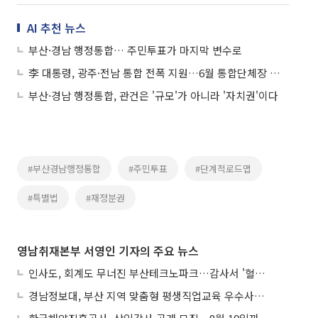
AI 추천 뉴스
부산·경남 행정통합… 주민투표가 마지막 변수로
李 대통령, 광주·전남 통합 전폭 지원…6월 통합단체장 선출 기대
부산·경남 행정통합, 관건은 '규모'가 아니라 '자치권'이다
#부산경남행정통합
#주민투표
#단계적로드맵
#특별법
#재정분권
영남취재본부 서영인 기자의 주요 뉴스
인사도, 회계도 무너진 부산테크노파크…감사서 '혈세 유용·인사 뒤집기' 적발
경남정보대, 부산 지역 맞춤형 평생직업교육 우수사례로 혁신 주도