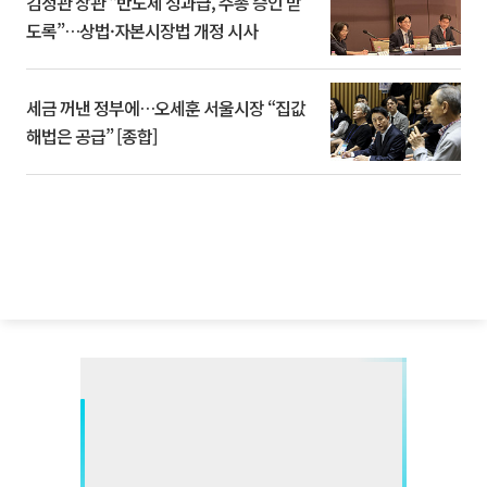
김정관 장관 “반도체 성과급, 주총 승인 받
도록”…상법·자본시장법 개정 시사
세금 꺼낸 정부에…오세훈 서울시장 “집값
해법은 공급” [종합]