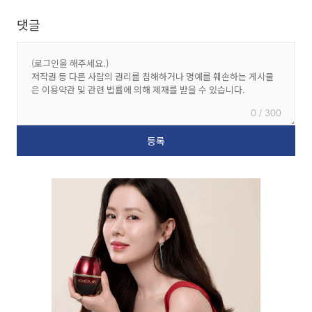
댓글
0 / 300