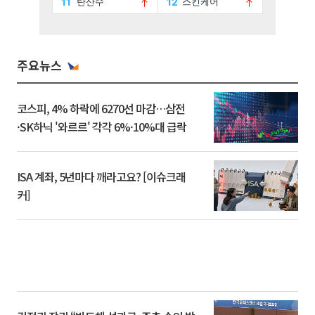
주요뉴스
코스피, 4% 하락에 6270선 마감…삼전
·SK하닉 '와르르' 각각 6%·10%대 급락
ISA 계좌, 5년마다 깨라고요? [이슈크래
커]