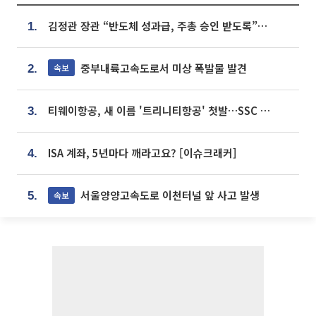
김정관 장관 “반도체 성과급, 주총 승인 받도록”…상법·자본시장법 개정 시사
1.
중부내륙고속도로서 미상 폭발물 발견
속보
2.
티웨이항공, 새 이름 '트리니티항공' 첫발…SSC 전략 본격화
3.
ISA 계좌, 5년마다 깨라고요? [이슈크래커]
4.
서울양양고속도로 이천터널 앞 사고 발생
속보
5.