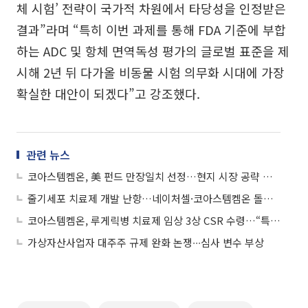
체 시험’ 전략이 국가적 차원에서 타당성을 인정받은
결과”라며 “특히 이번 과제를 통해 FDA 기준에 부합
하는 ADC 및 항체 면역독성 평가의 글로벌 표준을 제
시해 2년 뒤 다가올 비동물 시험 의무화 시대에 가장
확실한 대안이 되겠다”고 강조했다.
관련 뉴스
코아스템켐온, 美 펀드 만장일치 선정…현지 시장 공략 가속화
줄기세포 치료제 개발 난항…네이처셀·코아스템켐온 돌파구는?
코아스템켐온, 루게릭병 치료제 임상 3상 CSR 수령…“특정 환자군 개선 효과”
가상자산사업자 대주주 규제 완화 논쟁∙∙∙심사 변수 부상