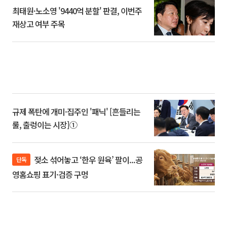
최태원·노소영 '9440억 분할' 판결, 이번주
재상고 여부 주목
규제 폭탄에 개미·집주인 '패닉' [흔들리는
룰, 출렁이는 시장]①
젖소 섞어놓고 ‘한우 원육’ 팔이...공
단독
영홈쇼핑 표기·검증 구멍