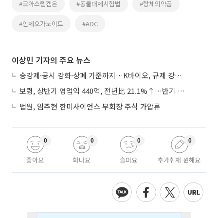
#코아스템켐온
#동물대체시험법
#항체의약품
#인체오가노이드
#ADC
이상민 기자의 주요 뉴스
승강제·공시 강화·상폐 기준까지…K바이오, 규제 강화에 ‘삼중고’
보령, 상반기 영업익 440억, 전년比 21.1%↑…반기 역대 최대
법원, 임주현 한미사이언스 부회장 주식 가압류
0
0
0
0
좋아요
화나요
슬퍼요
추가취재 원해요