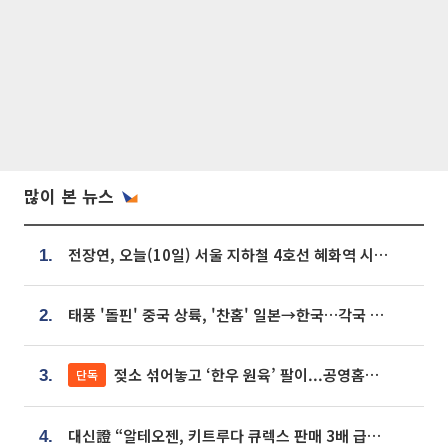
많이 본 뉴스
전장연, 오늘(10일) 서울 지하철 4호선 혜화역 시위…1호선 용산역 무정차
1.
태풍 '돌핀' 중국 상륙, '찬홈' 일본→한국…각국 기상청 예상 경로는?
2.
젖소 섞어놓고 ‘한우 원육’ 팔이...공영홈쇼핑 표기·검증 구멍
단독
3.
대신證 “알테오젠, 키트루다 큐렉스 판매 3배 급증…목표가 41만원 상향”
4.