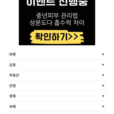
마켓
금융
부동산
산업
경제
국제