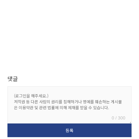
댓글
0 / 300