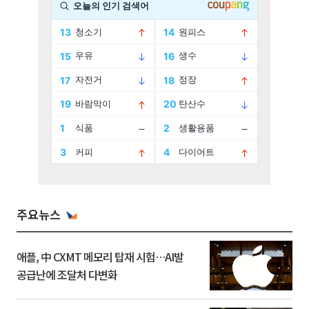
주요뉴스
애플, 中 CXMT 메모리 탑재 시험…AI발
공급난에 조달처 다변화