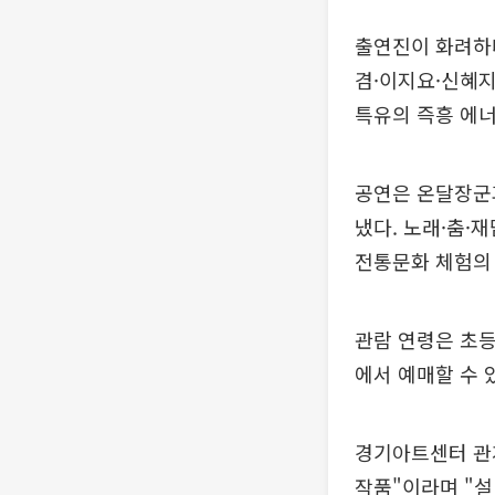
출연진이 화려하다
겸·이지요·신혜지
특유의 즉흥 에너
공연은 온달장군
냈다. 노래·춤·
전통문화 체험의
관람 연령은 초
에서 예매할 수 
경기아트센터 관
작품"이라며 "설