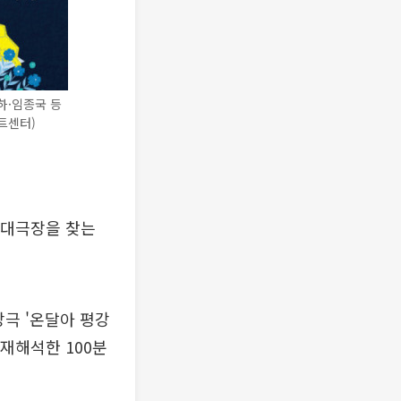
하·임종국 등
트센터)
 대극장을 찾는
당극 '온달아 평강
재해석한 100분