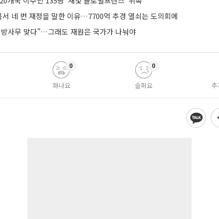
20개국 이주민 135명 '새빛 글로벌프렌즈' 위촉
서 네 번 재정을 말한 이유…7700억 추경 열쇠는 도의회에
지방사무 맞다"…그래도 재원은 국가가 나눠야
0
0
화나요
슬퍼요
추