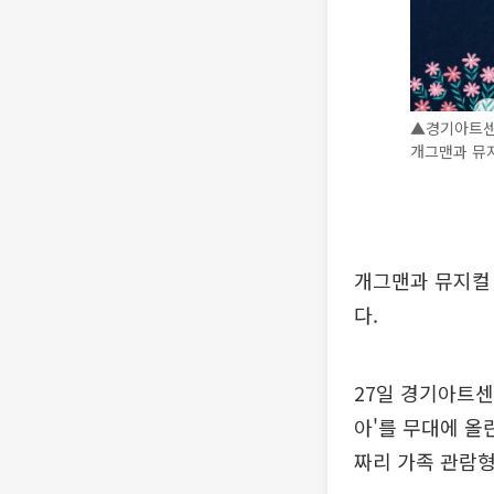
▲경기아트센터
개그맨과 뮤지
개그맨과 뮤지컬
다.
27일 경기아트센
아'를 무대에 올
짜리 가족 관람형