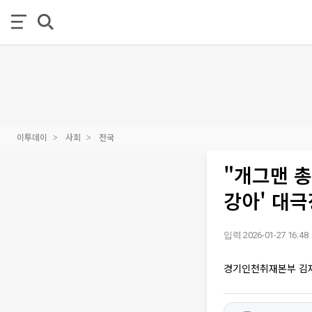
이투데이
사회
전국
"개그맨 총
강아' 대극
입력 2026-01-27 16:48
경기인천취재본부 김