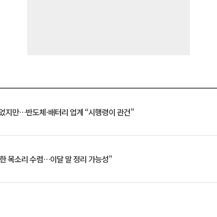
일 벗었지만…반도체·배터리 업계 “시행령이 관건”
한 목소리 수렴…이달 말 정리 가능성”