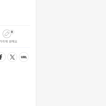
0
가취재 원해요