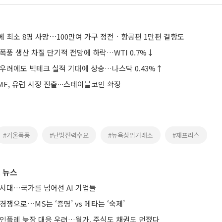
에 최소 8명 사망⋯100만여 가구 정전ㆍ항공편 1만편 결항도
폭풍 생산 차질 단기적 전망에 하락…WTI 0.7%↓
 우려에도 빅테크 실적 기대에 상승…나스닥 0.43%↑
F, 유럽 시장 진출∙∙∙스테이블코인 확장
#겨울폭풍
#난방전력수요
#뉴욕상업거래소
#재프리스
 뉴스
 시대…국가를 넘어선 AI 기업들
경쟁으로⋯MS는 ‘증명’ vs 메타는 ‘숙제’
 인플레 늦장 대응 우려…월가, 주식도 채권도 던졌다