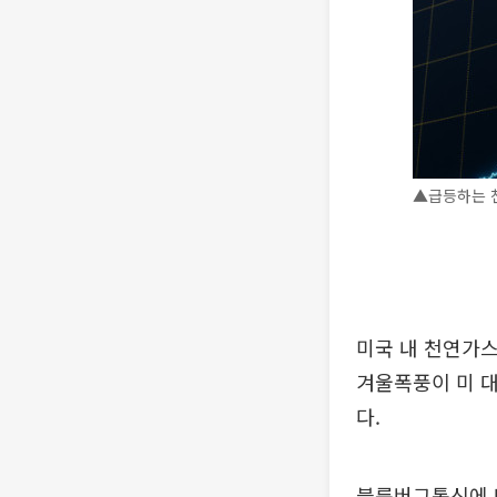
▲급등하는 
미국 내 천연가스
겨울폭풍이 미 대
다.
블룸버그통신에 따