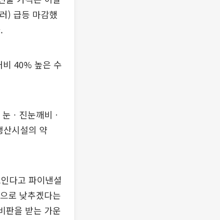
달러) 급등 마감했
.
비 40% 높은 수
며 눈ㆍ진눈깨비ㆍ
생산시설의 약
보인다고 파이낸셜
절반으로 낮추겠다는
비판을 받는 가운