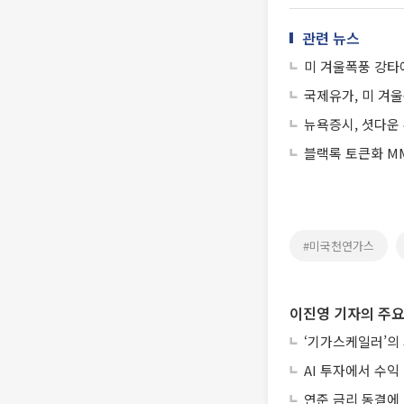
관련 뉴스
미 겨울폭풍 강타
국제유가, 미 겨울
뉴욕증시, 셧다운
블랙록 토큰화 MM
#미국천연가스
이진영 기자의 주요
‘기가스케일러’의
AI 투자에서 수익 
연준 금리 동결에