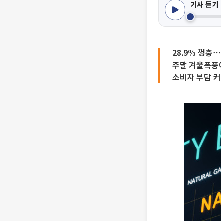
기사 듣기
28.9% 껑충
주말 겨울폭풍
소비자 부담 