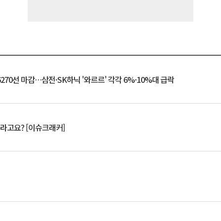
6270선 마감…삼전·SK하닉 '와르르' 각각 6%·10%대 급락
 깨라고요? [이슈크래커]