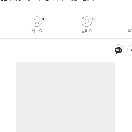
0
0
화나요
슬퍼요
추