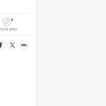
0
가취재 원해요