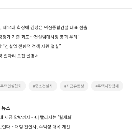
 제14대 회장에 김성은 덕진종합건설 대표 선출
감정평가 기준 과도⋯건설임대시장 붕괴 우려”
 “건설업 전향적 정책 지원 절실”
 첫 일자리 도전 설명서
#주택건설협회
#중소건설사
#자금유동성
#주택시장침체
 뉴스
는데 세금 압박까지⋯더 빨라지는 '월세화'
 보인다…대형 건설사, 수익성 대폭 개선