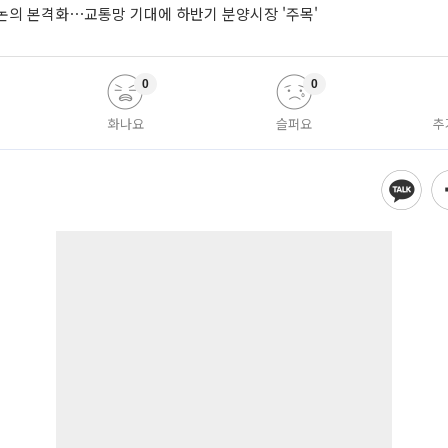
논의 본격화⋯교통망 기대에 하반기 분양시장 '주목'
0
0
화나요
슬퍼요
추