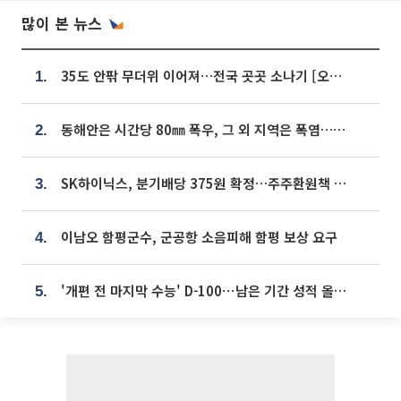
많이 본 뉴스
35도 안팎 무더위 이어져…전국 곳곳 소나기 [오늘 날씨]
1.
동해안은 시간당 80㎜ 폭우, 그 외 지역은 폭염…‘극과 극 날씨’
2.
SK하이닉스, 분기배당 375원 확정…주주환원책 9월로 앞당겨 발표
3.
이남오 함평군수, 군공항 소음피해 함평 보상 요구
4.
'개편 전 마지막 수능' D-100⋯남은 기간 성적 올릴 전략은
5.