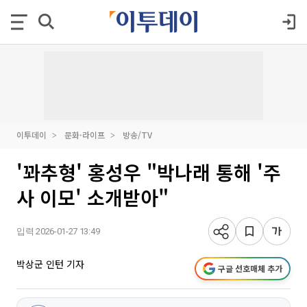
이투데이
문화·라이프
방송/TV
'꽈추형' 홍성우 "박나래 통해 '주
사 이모' 소개받아"
입력 2026-01-27 13:49
박상군 인턴 기자
구글 선호매체 추가