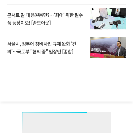
콘서트 갈 때 응원봉만?⋯'최애' 위한 필수
품 등장이오! [솔드아웃]
서울시, 정부에 정비사업 규제 완화 '건
의'⋯국토부 "협의 중" 입장만 [종합]