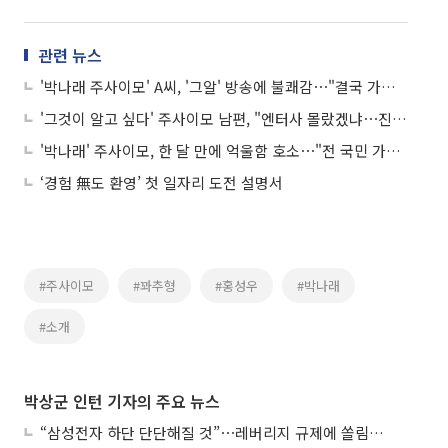
관련 뉴스
'박나래 주사이모' A씨, '그알' 방송에 불쾌감⋯"결국 가십거리, 알 권리 포장한 폭력"
'그것이 알고 싶다' 주사이모 남편, "엔터사 몰랐겠냐⋯진짜 '주사이모' 따로 있어"
'박나래' 주사이모, 한 달 만에 억울함 호소⋯"전 국민 가십거리 돼"
‘경험 無도 환영’ 첫 일자리 도전 설명서
#주사이모
#꽈추형
#홍성우
#박나래
#소개
박상군 인턴 기자의 주요 뉴스
“삼성전자 하단 단단해질 것”⋯레버리지 규제에 쏠림 완화