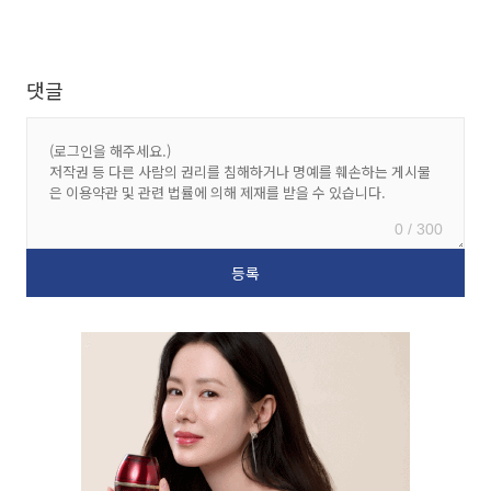
댓글
0 / 300