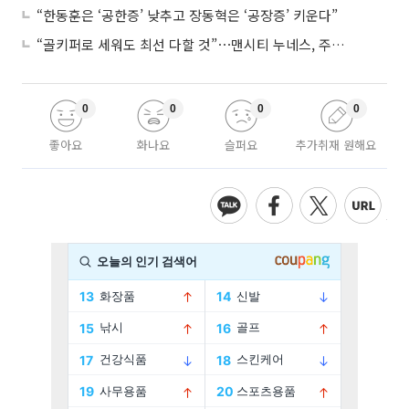
“한동훈은 ‘공한증’ 낮추고 장동혁은 ‘공장증’ 키운다”
“골키퍼로 세워도 최선 다할 것”⋯맨시티 누네스, 주전 경쟁 각오
0
0
0
0
좋아요
화나요
슬퍼요
추가취재 원해요