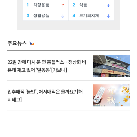
주요뉴스
22일 만에 다시 문 연 홈플러스…정상화 바
쁜데 재고 없어 ‘발동동’[가보니]
입추매직 '불발', 처서매직은 올까요? [해
시태그]