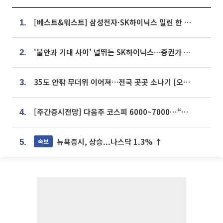
[베스트&워스트] 삼성전자·SK하이닉스 밀린 한 주…상상인증권은 85% 급등
1.
'불안과 기대 사이' 널뛰는 SK하이닉스…증권가 "HBM4·LTA 기반 펀터멘털 견고"
2.
35도 안팎 무더위 이어져…전국 곳곳 소나기 [오늘 날씨]
3.
[주간증시전망] 다음주 코스피 6000~7000⋯“外人 수급은 정책이 변수”
4.
뉴욕증시, 상승...나스닥 1.3% ↑
속보
5.