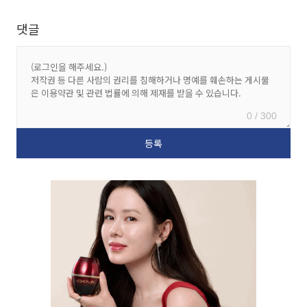
댓글
0 / 300