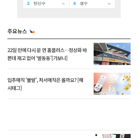
주요뉴스
22일 만에 다시 문 연 홈플러스…정상화 바
쁜데 재고 없어 ‘발동동’[가보니]
입추매직 '불발', 처서매직은 올까요? [해
시태그]