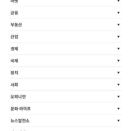
마켓
금융
부동산
산업
경제
국제
정치
사회
오피니언
문화·라이프
뉴스발전소