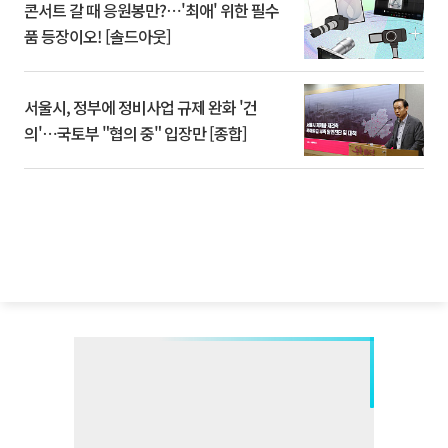
콘서트 갈 때 응원봉만?⋯'최애' 위한 필수
품 등장이오! [솔드아웃]
서울시, 정부에 정비사업 규제 완화 '건
의'⋯국토부 "협의 중" 입장만 [종합]