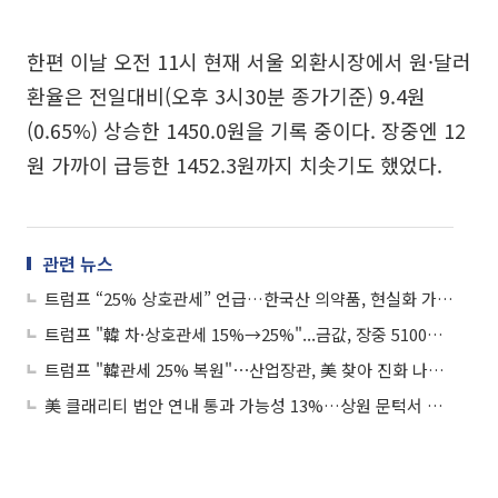
한편 이날 오전 11시 현재 서울 외환시장에서 원·달러
환율은 전일대비(오후 3시30분 종가기준) 9.4원
(0.65%) 상승한 1450.0원을 기록 중이다. 장중엔 12
원 가까이 급등한 1452.3원까지 치솟기도 했었다.
관련 뉴스
트럼프 “25% 상호관세” 언급…한국산 의약품, 현실화 가능성은 ‘미지수’
트럼프 "韓 차·상호관세 15%→25%"...금값, 장중 5100달러 外
트럼프 "韓관세 25% 복원"⋯산업장관, 美 찾아 진화 나선다
美 클래리티 법안 연내 통과 가능성 13%…상원 문턱서 제동