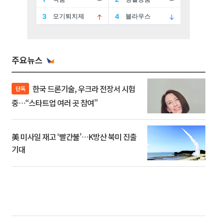
주요뉴스
한국 드론기술, 우크라 전장서 시험
단독
중…“스타트업 여러 곳 참여”
美 미사일 재고 ‘빨간불’…K방산 북미 진출
기대