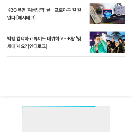
KBO 폭염 '여름방학' 끝…프로야구 갈 길
멀다 [해시태그]
빅뱅 컴백하고 튜이드 데뷔하고⋯K팝 '몇
세대'세요? [엔터로그]