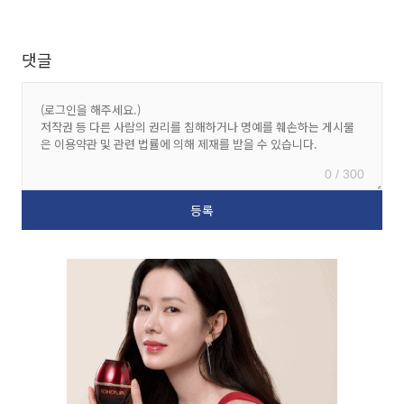
댓글
0 / 300