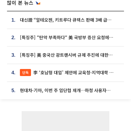
많이 본 뉴스
대신證 “알테오젠, 키트루다 큐렉스 판매 3배 급증…목표가 41만원 상향”
1.
[특징주] “탄약 부족하다“ 美 국방부 증산 요청에⋯국내 방산주 급등세
2.
[특징주] 美 중국산 광트랜시버 규제 추진에 대한광통신 등 광통신株 강세
3.
李 ‘호남형 대입’ 제안에 교육청·지역대학 서·논술형 입시 연계 '착수'
단독
4.
현대차·기아, 이번 주 임단협 재개…하청 사용자성 재심도 ‘변수’
5.