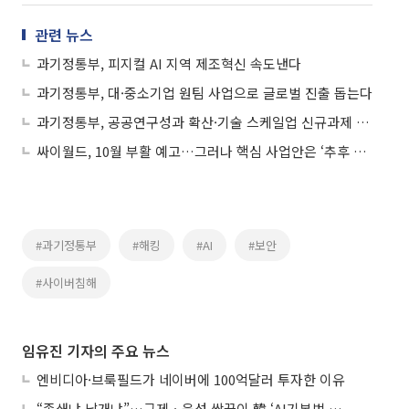
관련 뉴스
과기정통부, 피지컬 AI 지역 제조혁신 속도낸다
과기정통부, 대·중소기업 원팀 사업으로 글로벌 진출 돕는다
과기정통부, 공공연구성과 확산·기술 스케일업 신규과제 공고...888억 지원
싸이월드, 10월 부활 예고…그러나 핵심 사업안은 ‘추후 공개’
#과기정통부
#해킹
#AI
#보안
#사이버침해
임유진 기자의 주요 뉴스
엔비디아·브룩필드가 네이버에 100억달러 투자한 이유
“족쇄냐 날개냐”…규제ㆍ육성 쌍끌이 韓 ‘AI기본법 개정안’ 오늘 시행