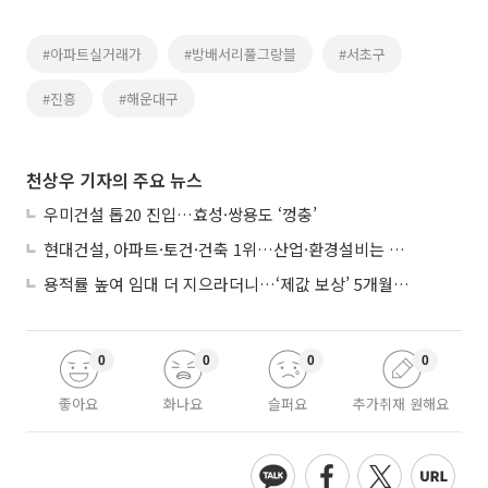
#아파트실거래가
#방배서리풀그랑블
#서초구
#진흥
#해운대구
천상우 기자의 주요 뉴스
우미건설 톱20 진입…효성·쌍용도 ‘껑충’
현대건설, 아파트·토건·건축 1위…산업·환경설비는 삼성E&A
용적률 높여 임대 더 지으라더니…‘제값 보상’ 5개월째 국회에 발목
0
0
0
0
좋아요
화나요
슬퍼요
추가취재 원해요