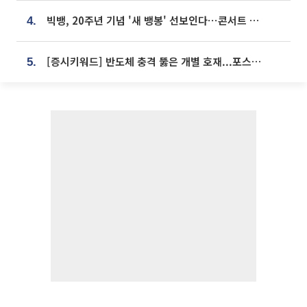
빅뱅, 20주년 기념 '새 뱅봉' 선보인다⋯콘서트 앞두고 팝업 개최
4.
[증시키워드] 반도체 충격 뚫은 개별 호재...포스코퓨처엠·에코프로·한화솔루션 '눈길'
5.