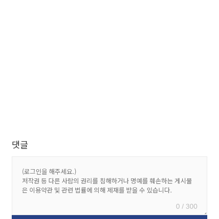
댓글
0 / 300