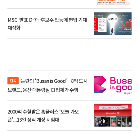
환]
MSCI 발표 D-7…후보주 반등에 편입 기대
재점화
논란의 'Busan is Good'…8억 도시
단독
브랜드, 용산 대통령실 CI 업체가 수행
2000억 수혈받은 홈플러스 ‘오늘 가오
픈’...13일 정식 개장 시험대