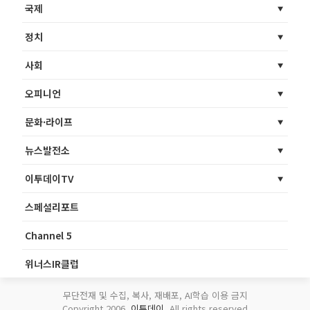
국제
정치
사회
오피니언
문화·라이프
뉴스발전소
이투데이TV
스페셜리포트
Channel 5
위너스IR클럽
무단전재 및 수집, 복사, 재배포, AI학습 이용 금지
Copyright 2006.
이투데이
. All rights reserved