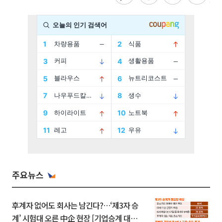
주요뉴스
후계자 없어도 회사는 남긴다?…‘제3자 승
계’ 시험대 오른 中企 현장 [기업승계 대전