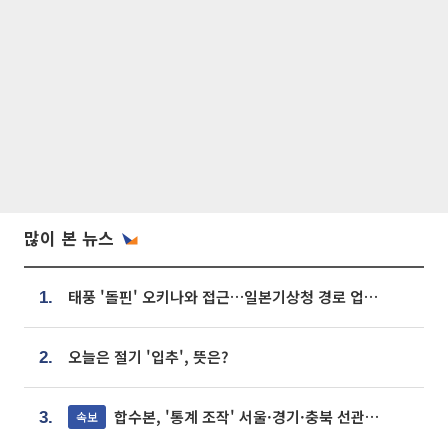
많이 본 뉴스
태풍 '돌핀' 오키나와 접근…일본기상청 경로 업데이트
1.
오늘은 절기 '입추', 뜻은?
2.
합수본, '통계 조작' 서울·경기·충북 선관위 등 추가 압수수색
속보
3.