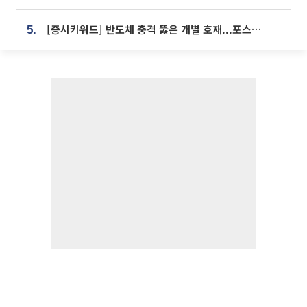
[증시키워드] 반도체 충격 뚫은 개별 호재...포스코퓨처엠·에코프로·한화솔루션 '눈길'
5.