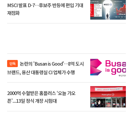
MSCI 발표 D-7…후보주 반등에 편입 기대
재점화
논란의 'Busan is Good'…8억 도시
단독
브랜드, 용산 대통령실 CI 업체가 수행
2000억 수혈받은 홈플러스 ‘오늘 가오
픈’...13일 정식 개장 시험대