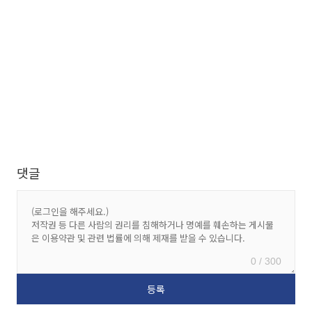
댓글
0 / 300