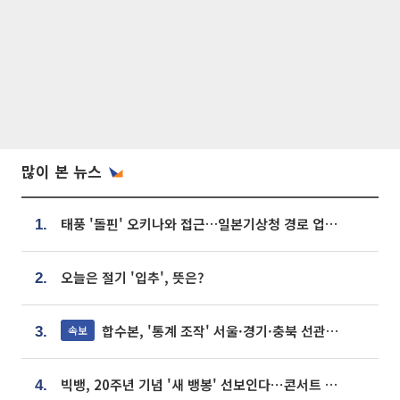
많이 본 뉴스
태풍 '돌핀' 오키나와 접근…일본기상청 경로 업데이트
1.
오늘은 절기 '입추', 뜻은?
2.
합수본, '통계 조작' 서울·경기·충북 선관위 등 추가 압수수색
속보
3.
빅뱅, 20주년 기념 '새 뱅봉' 선보인다⋯콘서트 앞두고 팝업 개최
4.