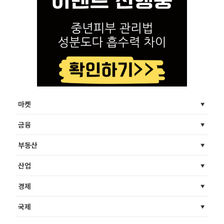
마켓
금융
부동산
산업
경제
국제