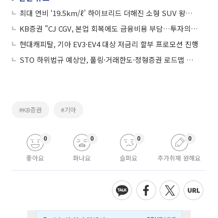
최대 연비 ‘19.5km/ℓ’ 하이브리드 더해진 소형 SUV 왕좌…기아 ‘디 올 뉴 셀토스’ 출격
KB증권 "CJ CGV, 본업 회복에도 금융비용 부담…투자의견 '중립'"
현대캐피탈, 기아 EV3·EV4 대상 저금리 할부 프로모션 진행
STO 하위법규 예상안, 풀링·거래한도·정형증권 로드맵 제시
#KB증권
#기아
0
0
0
0
좋아요
화나요
슬퍼요
추가취재 원해요