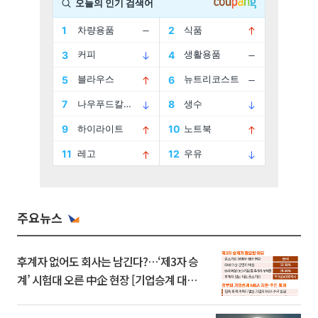
주요뉴스
후계자 없어도 회사는 남긴다?…‘제3자 승
계’ 시험대 오른 中企 현장 [기업승계 대전
환]