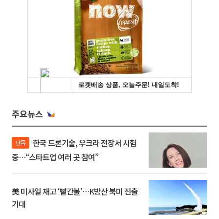
주요뉴스
한국 드론기술, 우크라 전장서 시험
단독
중…“스타트업 여러 곳 참여”
美 미사일 재고 ‘빨간불’…K방산 북미 진출
기대