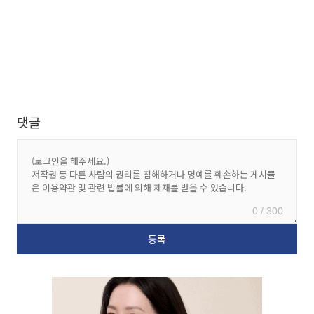
댓글
0 / 300