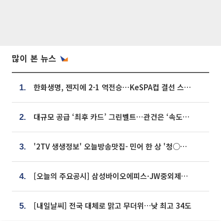
많이 본 뉴스
한화생명, 젠지에 2-1 역전승⋯KeSPA컵 결선 스테이지 2 직행
1.
대규모 공급 ‘최후 카드’ 그린벨트⋯관건은 ‘속도’ [주택공급 승부수의 조건]
2.
'2TV 생생정보' 오늘방송맛집- 민어 한 상 '청○○○' vs 전복 한 상 '명○'
3.
[오늘의 주요공시] 삼성바이오에피스·JW중외제약·한미반도체·SK바이오사이언스 등
4.
[내일날씨] 전국 대체로 맑고 무더위…낮 최고 34도
5.