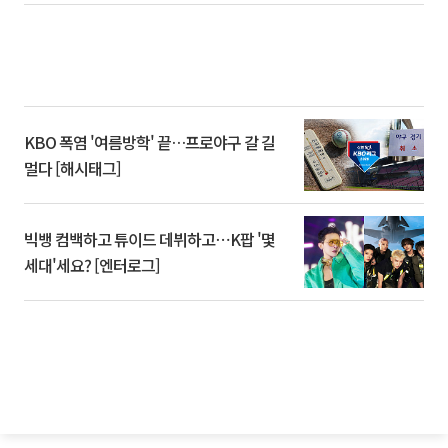
KBO 폭염 '여름방학' 끝…프로야구 갈 길
멀다 [해시태그]
빅뱅 컴백하고 튜이드 데뷔하고⋯K팝 '몇
세대'세요? [엔터로그]