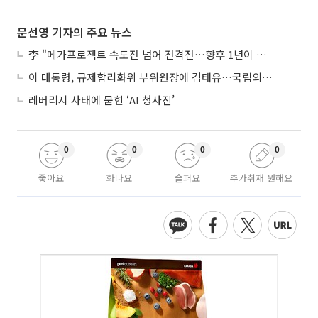
문선영 기자의 주요 뉴스
李 "메가프로젝트 속도전 넘어 전격전…향후 1년이 골든타임"
이 대통령, 규제합리화위 부위원장에 김태유…국립외교원장 김흥규
레버리지 사태에 묻힌 ‘AI 청사진’
0
0
0
0
좋아요
화나요
슬퍼요
추가취재 원해요