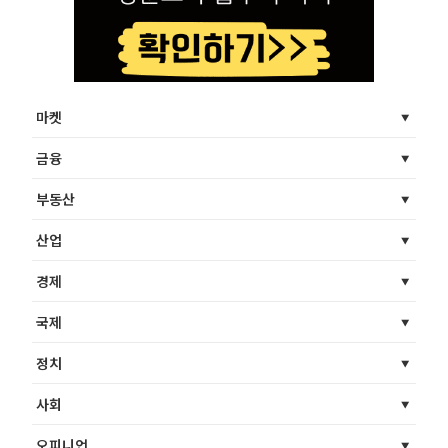
마켓
금융
부동산
산업
경제
국제
정치
사회
오피니언