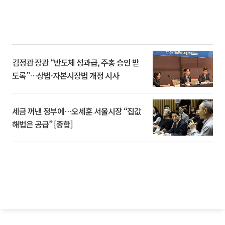
김정관 장관 “반도체 성과급, 주총 승인 받
도록”…상법·자본시장법 개정 시사
세금 꺼낸 정부에…오세훈 서울시장 “집값
해법은 공급” [종합]