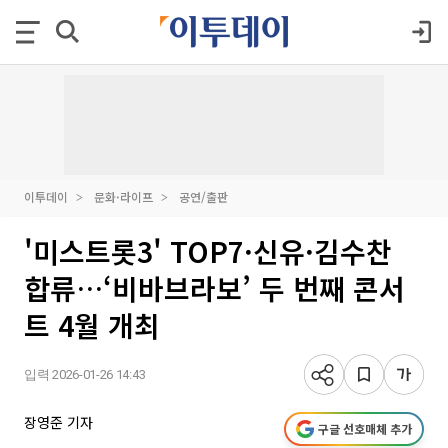
이투데이
문화·라이프
공연/출판
'미스트롯3' TOP7·신유·김수찬
합류…‘비바브라보’ 두 번째 콘서
트 4월 개최
입력 2026-01-26 14:43
장영준 기자
구글 선호매체 추가