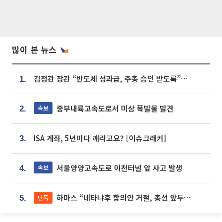
많이 본 뉴스
김정관 장관 “반도체 성과급, 주총 승인 받도록”…상법·자본시장법 개정 시사
1.
중부내륙고속도로서 미상 폭발물 발견
속보
2.
ISA 계좌, 5년마다 깨라고요? [이슈크래커]
3.
서울양양고속도로 이천터널 앞 사고 발생
속보
4.
하마스 “네타냐후 합의안 거절, 총선 앞두고 시간 끌기”
단독
5.