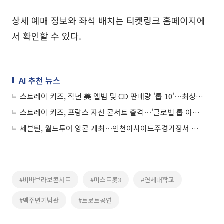
상세 예매 정보와 좌석 배치는 티켓링크 홈페이지에
서 확인할 수 있다.
AI 추천 뉴스
스트레이 키즈, 작년 美 앨범 및 CD 판매량 '톱 10'⋯최상위권 섭렵
스트레이 키즈, 프랑스 자선 콘서트 출격⋯'글로벌 톱 아티스트' 존재감
세븐틴, 월드투어 앙콘 개최⋯인천아시아드주경기장서 피날레
#비바브라보콘서트
#미스트롯3
#연세대학교
#백주년기념관
#트로트공연