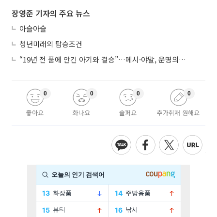
장영준 기자의 주요 뉴스
아슬아슬
청년미래의 탑승조건
“19년 전 품에 안긴 아기와 결승”…메시·야말, 운명의 왕좌 대결
0
0
0
0
좋아요
화나요
슬퍼요
추가취재 원해요