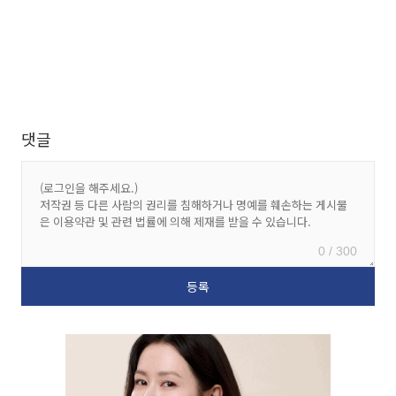
댓글
0 / 300