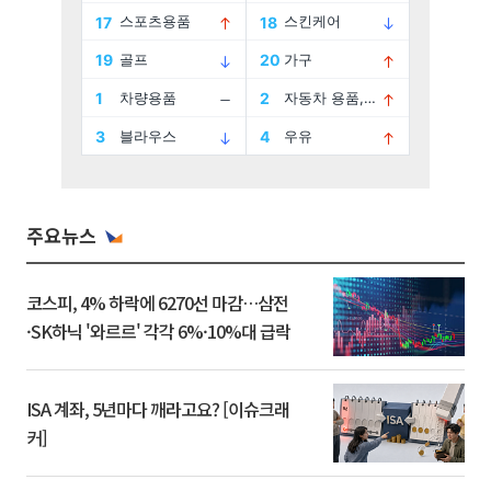
주요뉴스
코스피, 4% 하락에 6270선 마감…삼전
·SK하닉 '와르르' 각각 6%·10%대 급락
ISA 계좌, 5년마다 깨라고요? [이슈크래
커]