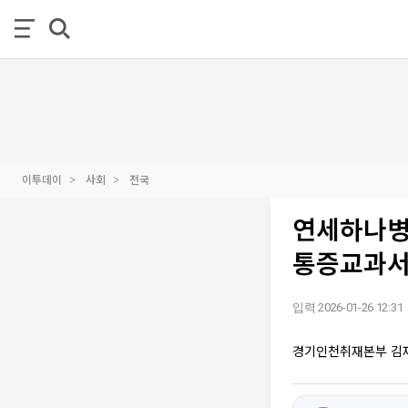
이투데이
사회
전국
연세하나병
통증교과서
입력 2026-01-26 12:31
경기인천취재본부 김