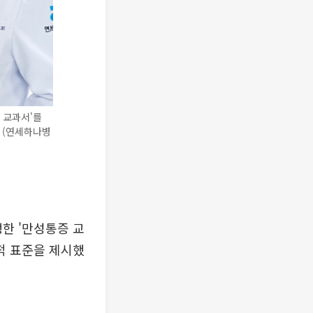
 교과서'를
. (연세하나병
한 '만성통증 교
적 표준을 제시했