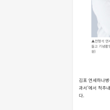
▲전형석 연
들고 기념촬영
원)
김포 연세하나병
과서'에서 척추
다.