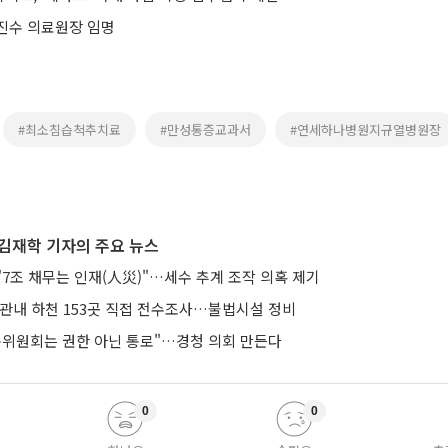
진수 의료원장 임명
#최소침습척추치료
#만성통증교과서
#연세하나병원지규열병원장
김재학 기자의 주요 뉴스
7조 채무는 인재(人災)"…세수 추계 조작 의혹 제기
 관내 하천 153곳 직접 전수조사…불법시설 정비
통위원회는 권한 아닌 통로"…경청 의회 만든다
0
0