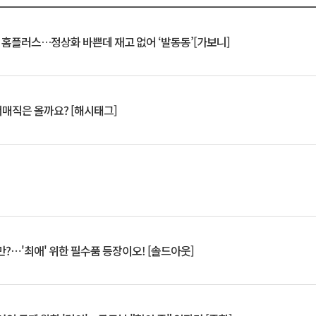
연 홈플러스…정상화 바쁜데 재고 없어 ‘발동동’[가보니]
서매직은 올까요? [해시태그]
?⋯'최애' 위한 필수품 등장이오! [솔드아웃]