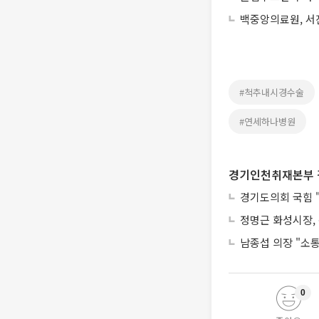
백중앙의료원, 서
#척추내시경수술
#연세하나병원
경기인천취재본부 
경기도의회 국힘 "
정명근 화성시장,
남종섭 의장 "소
0