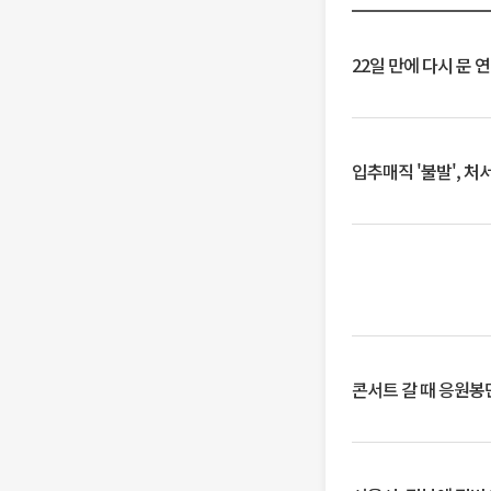
22일 만에 다시 문 
입추매직 '불발', 처
콘서트 갈 때 응원봉만