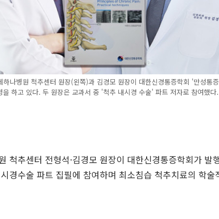
세하나병원 척추센터 원장(왼쪽)과 김경모 원장이 대한신경통증학회 '만성통증
을 하고 있다. 두 원장은 교과서 중 '척추 내시경 수술' 파트 저자로 참여했다
원 척추센터 전형석·김경모 원장이 대한신경통증학회가 발행
내시경수술 파트 집필에 참여하며 최소침습 척추치료의 학술