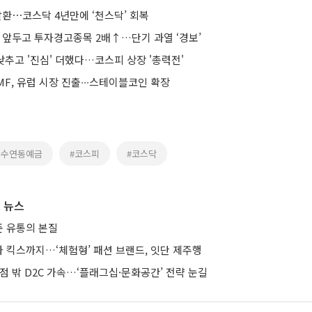
탈환⋯코스닥 4년만에 ‘천스닥’ 회복
파 앞두고 투자경고종목 2배↑…단기 과열 ‘경보’
 낮추고 '진심' 더했다…코스피 상장 '총력전'
F, 유럽 시장 진출∙∙∙스테이블코인 확장
지수연동예금
#코스피
#코스닥
 뉴스
 유통의 본질
 킥스까지…‘체험형’ 패션 브랜드, 잇단 제주행
점 밖 D2C 가속…‘플래그십·문화공간’ 전략 눈길