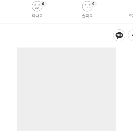
0
0
화나요
슬퍼요
추