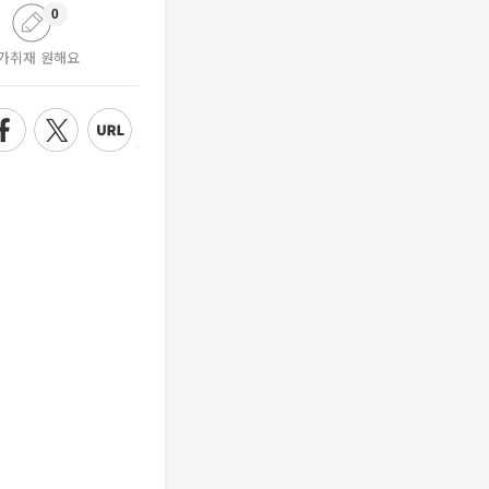
0
가취재 원해요