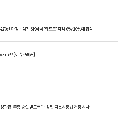
6270선 마감…삼전·SK하닉 '와르르' 각각 6%·10%대 급락
 깨라고요? [이슈크래커]
 성과급, 주총 승인 받도록”…상법·자본시장법 개정 시사