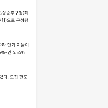
 △상승추구형(최
형)으로 구성됐
따라 만기 이율이
%~연 5.65%
있다. 모집 한도