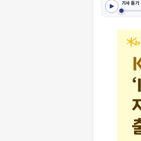
기사 듣기