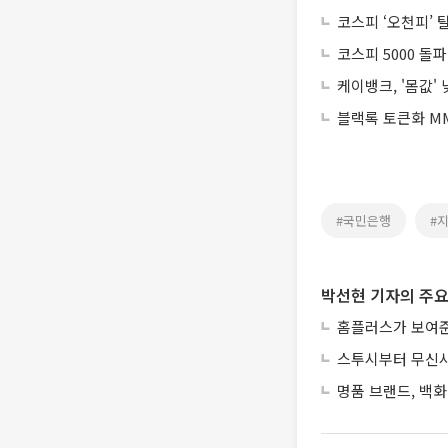
코스피 ‘오천피’ 
코스피 5000 돌
케이뱅크, '몸값'
블랙록 토큰화 MM
#국민은행
#
박선현 기자의 주요
홈플러스가 보여준
스투시부터 무신사
명품 브랜드, 백화