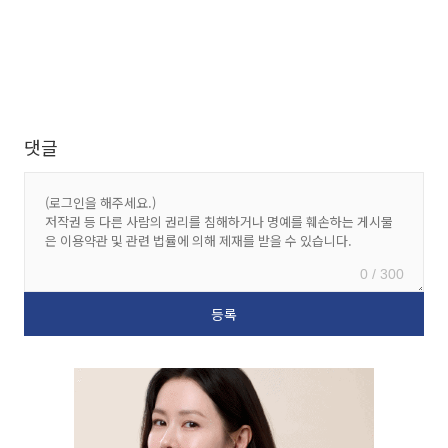
댓글
0 / 300