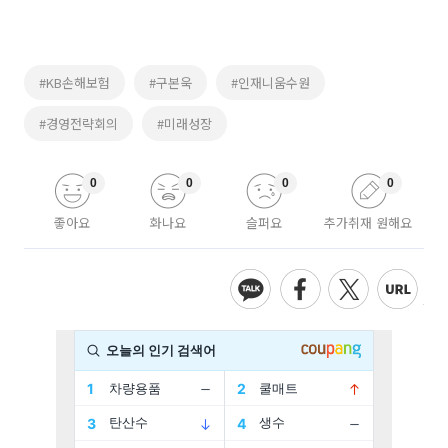
#KB손해보험
#구본욱
#인재니움수원
#경영전략회의
#미래성장
0
0
0
0
좋아요
화나요
슬퍼요
추가취재 원해요