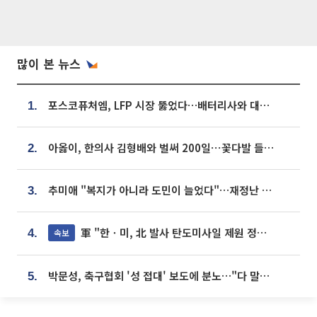
많이 본 뉴스
포스코퓨처엠, LFP 시장 뚫었다…배터리사와 대규모 장기 공급 합의
1.
아옳이, 한의사 김형배와 벌써 200일⋯꽃다발 들고 "프러포즈 아냐"
2.
추미애 "복지가 아니라 도민이 늘었다"…재정난 책임론 정면돌파
3.
軍 "한ㆍ미, 北 발사 탄도미사일 제원 정밀분석 중"
속보
4.
박문성, 축구협회 '성 접대' 보도에 분노…"다 말아먹으려고 작정했나"
5.