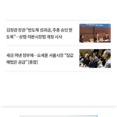
김정관 장관 “반도체 성과급, 주총 승인 받
도록”…상법·자본시장법 개정 시사
세금 꺼낸 정부에…오세훈 서울시장 “집값
해법은 공급” [종합]