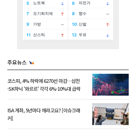
주요뉴스
코스피, 4% 하락에 6270선 마감…삼전
·SK하닉 '와르르' 각각 6%·10%대 급락
ISA 계좌, 5년마다 깨라고요? [이슈크래
커]