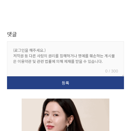
댓글
0 / 300