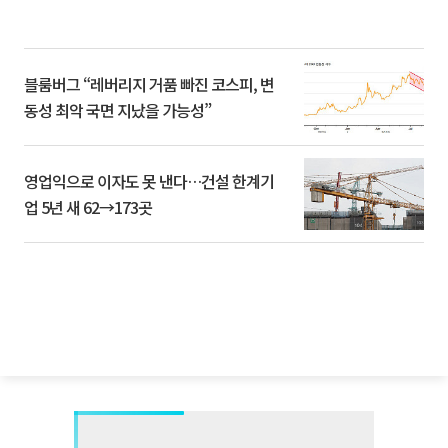
블룸버그 “레버리지 거품 빠진 코스피, 변
동성 최악 국면 지났을 가능성”
영업익으로 이자도 못 낸다…건설 한계기
업 5년 새 62→173곳