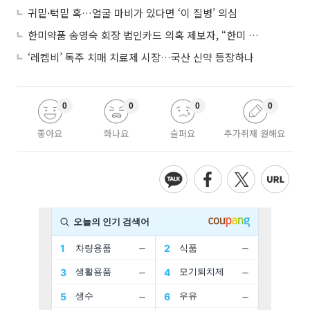
귀밑·턱밑 혹…얼굴 마비가 있다면 ‘이 질병’ 의심
한미약품 송영숙 회장 법인카드 의혹 제보자, “한미 잘 되기 바라는 마음”
‘레켐비’ 독주 치매 치료제 시장…국산 신약 등장하나
0
0
0
0
좋아요
화나요
슬퍼요
추가취재 원해요