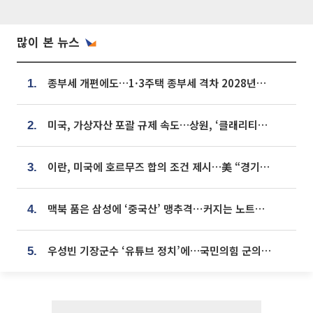
많이 본 뉴스
종부세 개편에도…1·3주택 종부세 격차 2028년부터 확대
1.
미국, 가상자산 포괄 규제 속도…상원, ‘클래리티법’ 9월 절차투표 추진
2.
이란, 미국에 호르무즈 합의 조건 제시…美 “경기 아직 안 끝나” [종합]
3.
맥북 품은 삼성에 ‘중국산’ 맹추격⋯커지는 노트북 OLED 시장
4.
우성빈 기장군수 ‘유튜브 정치’에…국민의힘 군의원들 집단 반발
5.