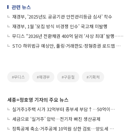
관련 뉴스
재경부, '2025년도 공공기관 안전관리등급 심사' 착수
재경부, 1월 '모집 방식 비경쟁 인수' 국고채 미발행
무디스 “2026년 전환채권 400억 달러 ‘사상 최대’ 발행…SLB 추월”
STO 하위법규 예상안, 풀링·거래한도·정형증권 로드맵 제시
#무디스
#재경부
#구윤철
#기획처
세종=정호영 기자의 주요 뉴스
실거주1주택 시가 32억부터 종부세 부담↑…50억이면 454→979만원
세금으로 ‘실거주’ 압박…전기차 빠진 생산공제
장특공제 축소·거주공제 10억원 상한 검토…양도세 실거주 중심 개편