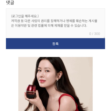
댓글
0 / 300