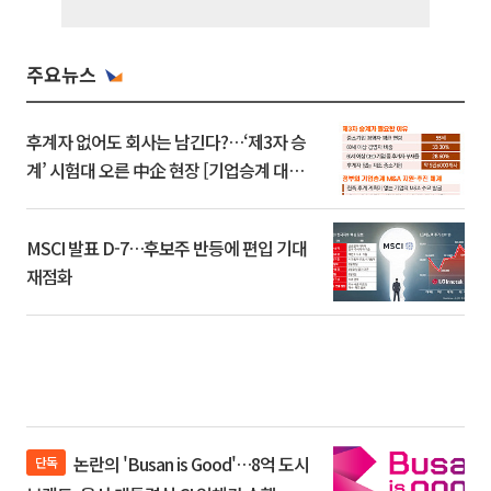
주요뉴스
후계자 없어도 회사는 남긴다?…‘제3자 승
계’ 시험대 오른 中企 현장 [기업승계 대전
환]
MSCI 발표 D-7…후보주 반등에 편입 기대
재점화
논란의 'Busan is Good'…8억 도시
단독