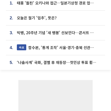
태풍 '돌핀' 오키나와 접근…일본기상청 경로 업데이트
1.
오늘은 절기 '입추', 뜻은?
2.
빅뱅, 20주년 기념 '새 뱅봉' 선보인다⋯콘서트 앞두고 팝업 개최
3.
합수본, '통계 조작' 서울·경기·충북 선관위 등 추가 압수수색
속보
4.
‘나솔사계’ 국화, 결별 후 재등장⋯첫인상 투표 휩쓸고 ‘인기녀’ 등극
5.