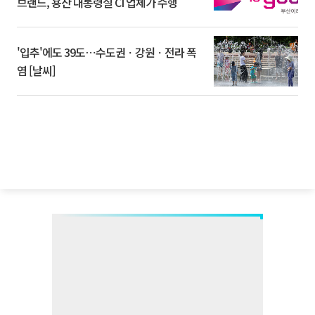
브랜드, 용산 대통령실 CI 업체가 수행
'입추'에도 39도⋯수도권ㆍ강원ㆍ전라 폭
염 [날씨]