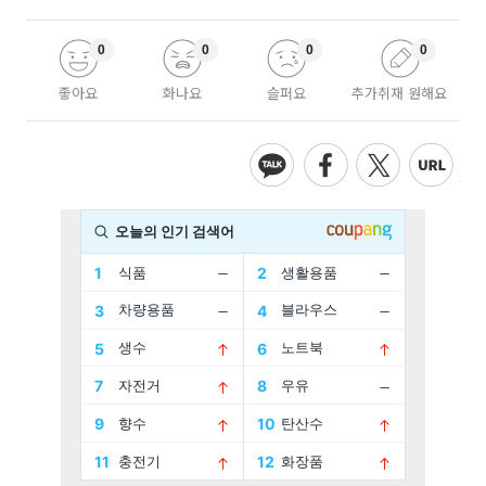
0
0
0
0
좋아요
화나요
슬퍼요
추가취재 원해요