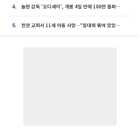
놀란 감독 '오디세이', 개봉 4일 만에 100만 돌파⋯'왕사남' 보다 빠르다
4.
천안 교회서 11세 아동 사망…“침대에 묶여 있었다” 진술 확보
5.