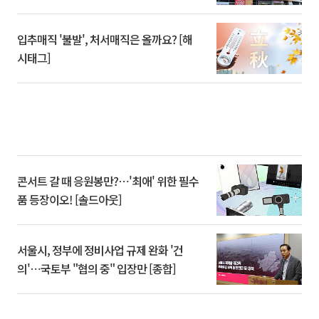
입추매직 '불발', 처서매직은 올까요? [해
시태그]
콘서트 갈 때 응원봉만?⋯'최애' 위한 필수
품 등장이오! [솔드아웃]
서울시, 정부에 정비사업 규제 완화 '건
의'⋯국토부 "협의 중" 입장만 [종합]