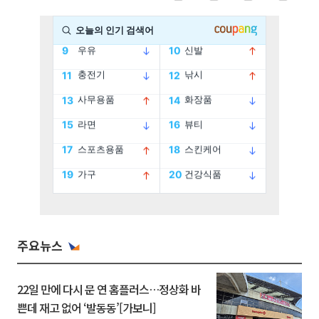
주요뉴스
22일 만에 다시 문 연 홈플러스…정상화 바
쁜데 재고 없어 ‘발동동’[가보니]