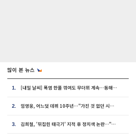
많이 본 뉴스
[내일 날씨] 폭염 한풀 꺾여도 무더위 계속⋯동해안 이틀 연속 비
1.
임영웅, 어느덧 데뷔 10주년⋯"가진 것 없던 시절, 내 앞엔 20명의 팬뿐"
2.
김희철, '뒤집힌 태극기' 지적 후 정치색 논란…"좌우 떠나 우리나라 국기"
3.