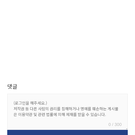
댓글
0 / 300