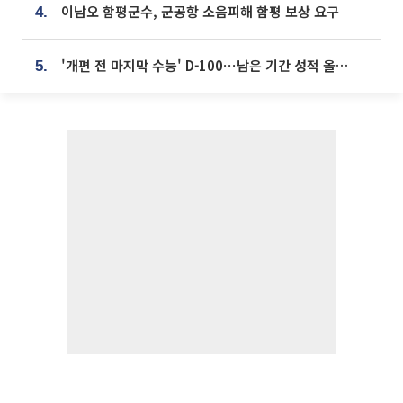
이남오 함평군수, 군공항 소음피해 함평 보상 요구
4.
'개편 전 마지막 수능' D-100⋯남은 기간 성적 올릴 전략은
5.