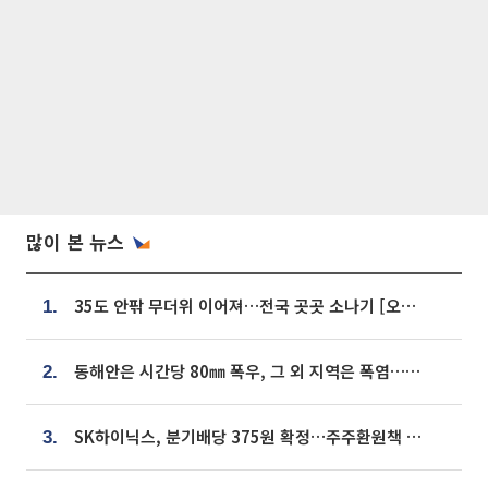
많이 본 뉴스
35도 안팎 무더위 이어져…전국 곳곳 소나기 [오늘 날씨]
1.
동해안은 시간당 80㎜ 폭우, 그 외 지역은 폭염…‘극과 극 날씨’
2.
SK하이닉스, 분기배당 375원 확정…주주환원책 9월로 앞당겨 발표
3.