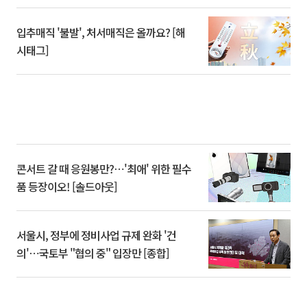
입추매직 '불발', 처서매직은 올까요? [해
시태그]
콘서트 갈 때 응원봉만?⋯'최애' 위한 필수
품 등장이오! [솔드아웃]
서울시, 정부에 정비사업 규제 완화 '건
의'⋯국토부 "협의 중" 입장만 [종합]