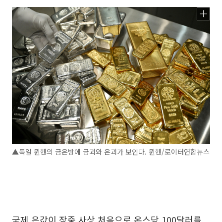
▲독일 뮌헨의 금은방에 금괴와 은괴가 보인다. 뮌헨/로이터연합뉴스
국제 은값이 장중 사상 처음으로 온스당 100달러를