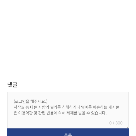
댓글
0 / 300