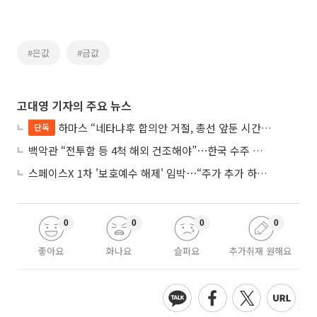
#은값
#금값
고대영 기자의 주요 뉴스
하마스 “네타냐후 합의안 거절, 총선 앞둔 시간 끌기”
단독
백악관 “전투함 등 4척 해외 건조해야”⋯한국 수주 기대
스페이스X 1차 '보호예수 해제' 임박⋯“주가 추가 하락 가능성”
0
0
0
0
좋아요
화나요
슬퍼요
추가취재 원해요