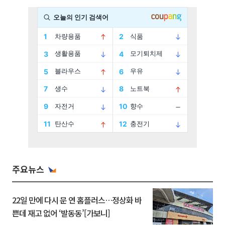
주요뉴스
22일 만에 다시 문 연 홈플러스…정상화 바
쁜데 재고 없어 ‘발동동’[가보니]