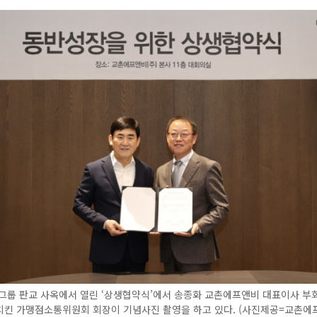
그룹 판교 사옥에서 열린 ‘상생협약식’에서 송종화 교촌에프앤비 대표이사 부
치킨 가맹점소통위원회 회장이 기념사진 촬영을 하고 있다. (사진제공=교촌에