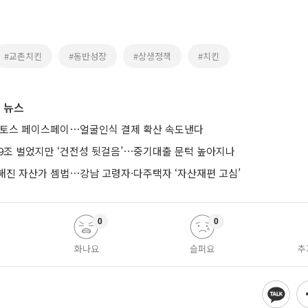
#교촌치킨
#동반성장
#상생정책
#치킨
 뉴스
 토스 페이스페이⋯얼굴인식 결제 확산 속도낸다
 9조 벌었지만 ‘건전성 뒷걸음’⋯중기대출 문턱 높아지나
해진 자산가 셈법⋯강남 고령자·다주택자 ‘자산재편 고심’
0
0
화나요
슬퍼요
추