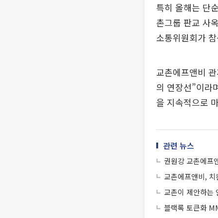
특히 올해는 단순
촌그룹 판교 사
소통위원회가 참
교촌에프앤비 관계
의 연장선”이라며
을 지속적으로 마
관련 뉴스
권원강 교촌에프앤
교촌에프앤비, 치킨
교촌이 제안하는 
블랙록 토큰화 MM