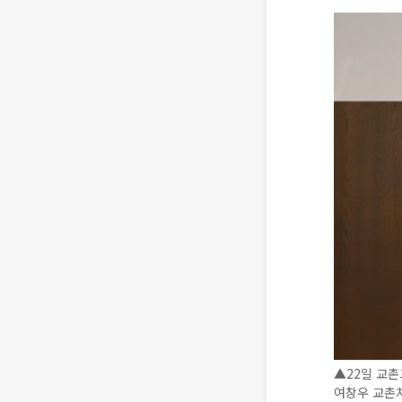
▲22일 교촌
여창우 교촌