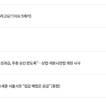
 깨라고요? [이슈크래커]
 성과급, 주총 승인 받도록”…상법·자본시장법 개정 시사
세훈 서울시장 “집값 해법은 공급” [종합]