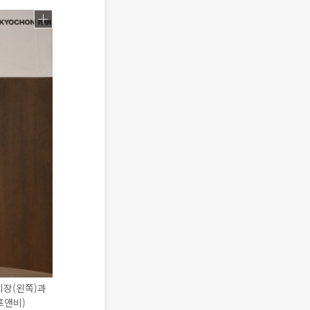
회장(왼쪽)과
프앤비)