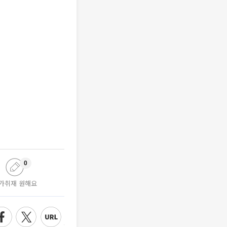
0
가취재 원해요