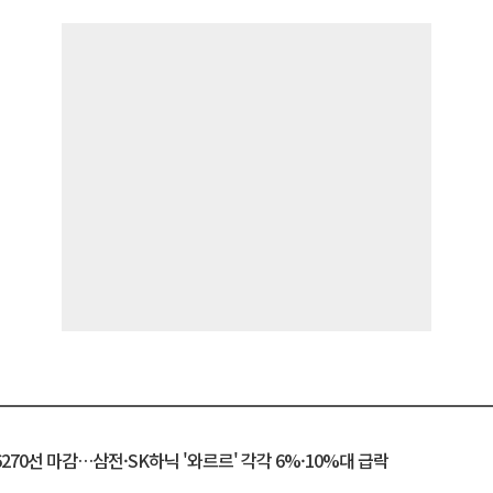
6270선 마감…삼전·SK하닉 '와르르' 각각 6%·10%대 급락