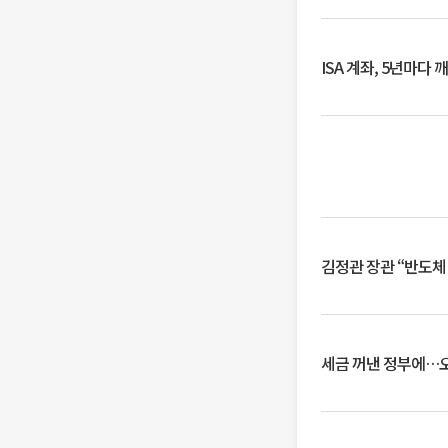
ISA 계좌, 5년마다
김정관 장관 “반도체
세금 꺼낸 정부에…오