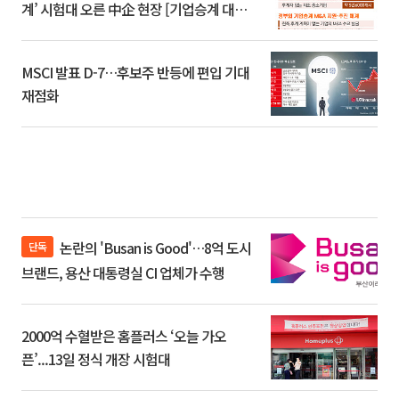
계’ 시험대 오른 中企 현장 [기업승계 대전
환]
MSCI 발표 D-7…후보주 반등에 편입 기대
재점화
논란의 'Busan is Good'…8억 도시
단독
브랜드, 용산 대통령실 CI 업체가 수행
2000억 수혈받은 홈플러스 ‘오늘 가오
픈’...13일 정식 개장 시험대