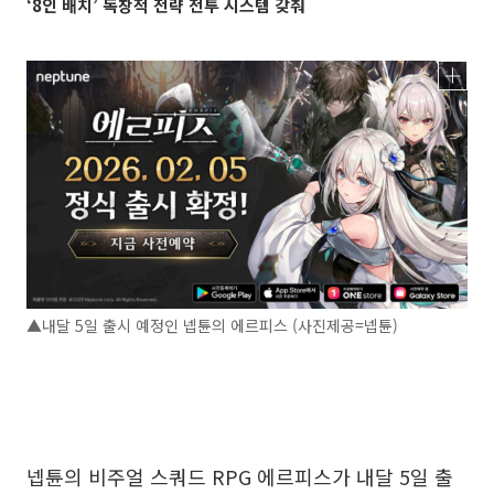
‘8인 배치’ 독창적 전략 전투 시스템 갖춰
▲내달 5일 출시 예정인 넵튠의 에르피스 (사진제공=넵튠)
넵튠의 비주얼 스쿼드 RPG 에르피스가 내달 5일 출