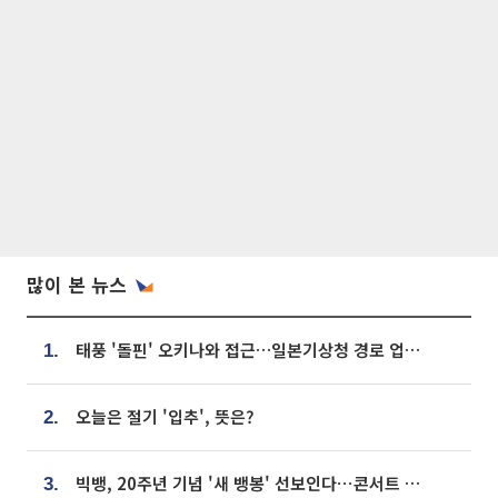
많이 본 뉴스
태풍 '돌핀' 오키나와 접근…일본기상청 경로 업데이트
1.
오늘은 절기 '입추', 뜻은?
2.
빅뱅, 20주년 기념 '새 뱅봉' 선보인다⋯콘서트 앞두고 팝업 개최
3.