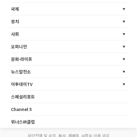
국제
정치
사회
오피니언
문화·라이프
뉴스발전소
이투데이TV
스페셜리포트
Channel 5
위너스IR클럽
무단전재 및 수집, 복사, 재배포, AI학습 이용 금지