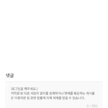
댓글
0 / 300