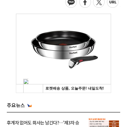
주요뉴스
후계자 없어도 회사는 남긴다?…‘제3자 승