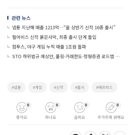
관련 뉴스
넵튠 지난해 매출 1213억…“올 상반기 신작 16종 출시”
펄어비스 신작 붉은사막, 최종 출시 단계 돌입
컴투스, 야구 게임 누적 매출 1조원 돌파
STO 하위법규 예상안, 풀링·거래한도·정형증권 로드맵 제시
#넵튠
#게임
#신작
#출시
#에르피스
0
0
0
0
좋아요
화나요
슬퍼요
추가취재 원해요