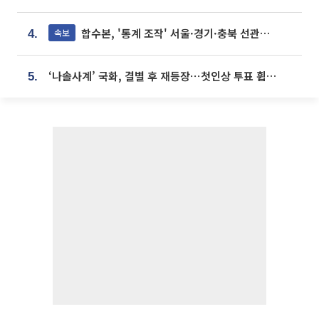
합수본, '통계 조작' 서울·경기·충북 선관위 등 추가 압수수색
속보
4.
‘나솔사계’ 국화, 결별 후 재등장⋯첫인상 투표 휩쓸고 ‘인기녀’ 등극
5.