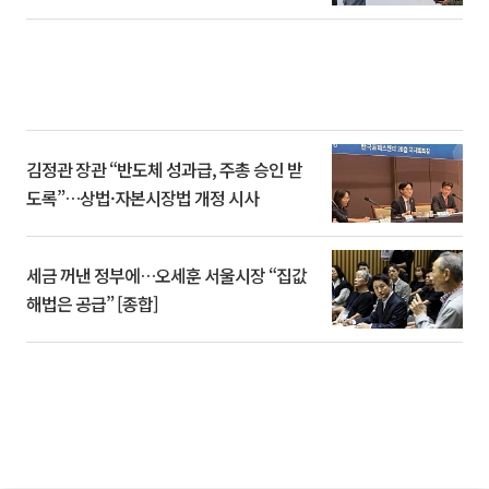
김정관 장관 “반도체 성과급, 주총 승인 받
도록”…상법·자본시장법 개정 시사
세금 꺼낸 정부에…오세훈 서울시장 “집값
해법은 공급” [종합]