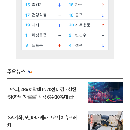
주요뉴스
코스피, 4% 하락에 6270선 마감…삼전
·SK하닉 '와르르' 각각 6%·10%대 급락
ISA 계좌, 5년마다 깨라고요? [이슈크래
커]