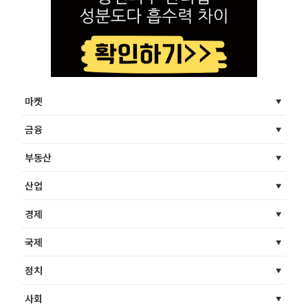
마켓
금융
부동산
산업
경제
국제
정치
사회