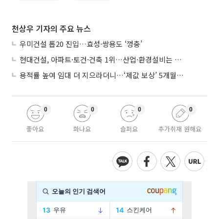
천상우 기자의 주요 뉴스
우미건설 톱20 진입…효성·쌍용도 ‘껑충’
현대건설, 아파트·토건·건축 1위…산업·환경설비는 삼성E&A
용적률 높여 임대 더 지으라더니…‘제값 보상’ 5개월째 국회에 발목
0
0
0
0
좋아요
화나요
슬퍼요
추가취재 원해요