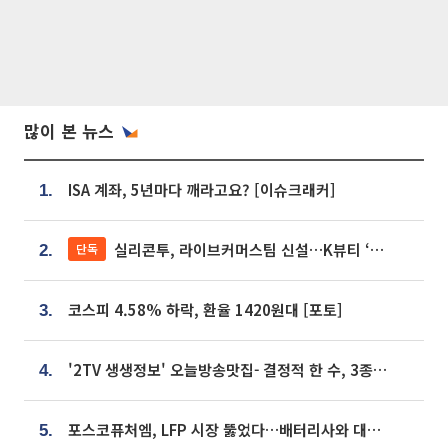
많이 본 뉴스
ISA 계좌, 5년마다 깨라고요? [이슈크래커]
1.
실리콘투, 라이브커머스팀 신설…K뷰티 ‘글로벌 판매망’ 확대[K뷰티 라방戰]
단독
2.
코스피 4.58% 하락, 환율 1420원대 [포토]
3.
'2TV 생생정보' 오늘방송맛집- 결정적 한 수, 3종 메밀면! 메밀 소바 맛집 '의○○○○'
4.
포스코퓨처엠, LFP 시장 뚫었다…배터리사와 대규모 장기 공급 합의
5.