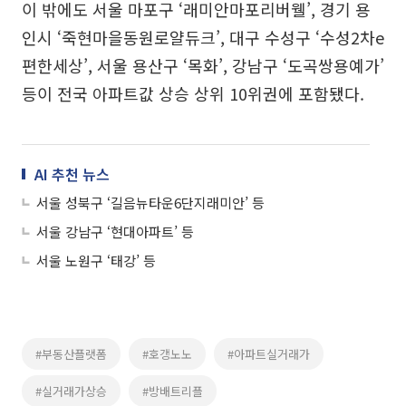
이 밖에도 서울 마포구 ‘래미안마포리버웰’, 경기 용
인시 ‘죽현마을동원로얄듀크’, 대구 수성구 ‘수성2차e
편한세상’, 서울 용산구 ‘목화’, 강남구 ‘도곡쌍용예가’
등이 전국 아파트값 상승 상위 10위권에 포함됐다.
AI 추천 뉴스
서울 성북구 ‘길음뉴타운6단지래미안’ 등
서울 강남구 ‘현대아파트’ 등
서울 노원구 ‘태강’ 등
#부동산플랫폼
#호갱노노
#아파트실거래가
#실거래가상승
#방배트리플