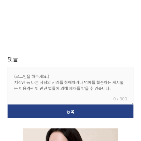
댓글
0 / 300