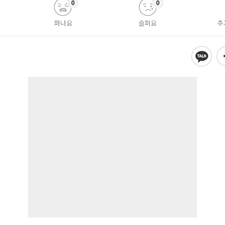
0
0
화나요
슬퍼요
추