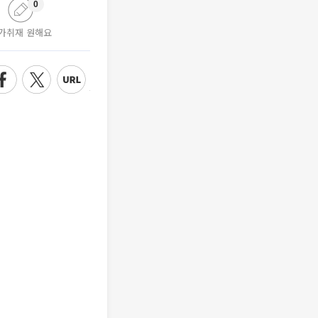
0
가취재 원해요