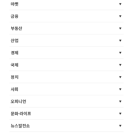
마켓
금융
부동산
산업
경제
국제
정치
사회
오피니언
문화·라이프
뉴스발전소