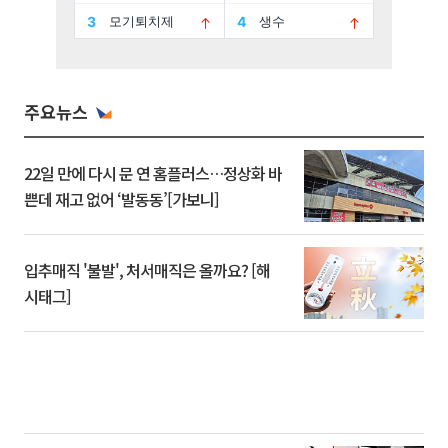
주요뉴스
22일 만에 다시 문 연 홈플러스…정상화 바
쁜데 재고 없어 ‘발동동’[가보니]
입추매직 '불발', 처서매직은 올까요? [해
시태그]