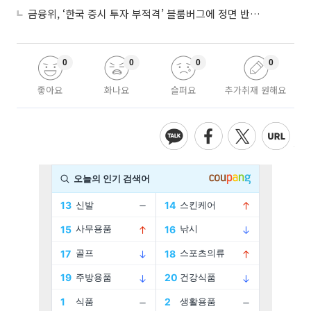
금융위, ‘한국 증시 투자 부적격’ 블룸버그에 정면 반박…“근거 불분명”
0
0
0
0
좋아요
화나요
슬퍼요
추가취재 원해요