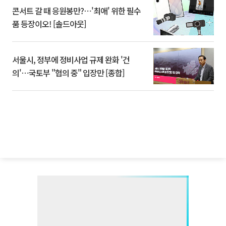
콘서트 갈 때 응원봉만?⋯'최애' 위한 필수
품 등장이오! [솔드아웃]
서울시, 정부에 정비사업 규제 완화 '건
의'⋯국토부 "협의 중" 입장만 [종합]