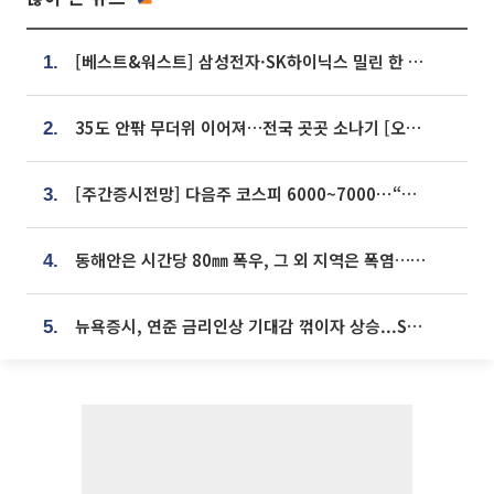
[베스트&워스트] 삼성전자·SK하이닉스 밀린 한 주…상상인증권은 85% 급등
1.
35도 안팎 무더위 이어져…전국 곳곳 소나기 [오늘 날씨]
2.
[주간증시전망] 다음주 코스피 6000~7000⋯“外人 수급은 정책이 변수”
3.
동해안은 시간당 80㎜ 폭우, 그 외 지역은 폭염…‘극과 극 날씨’
4.
뉴욕증시, 연준 금리인상 기대감 꺾이자 상승...S&P500 사상 최고치 [종합]
5.