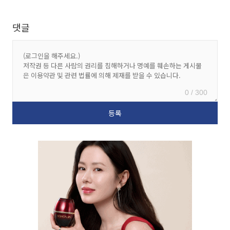
댓글
0 / 300