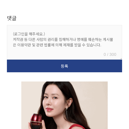
댓글
0 / 300