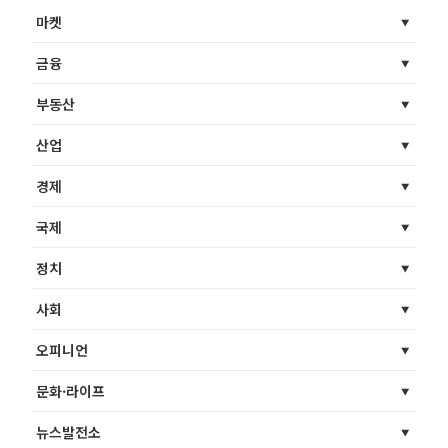
마켓
금융
부동산
산업
경제
국제
정치
사회
오피니언
문화·라이프
뉴스발전소