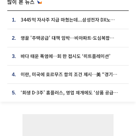
많이 본 뉴스
3445억 자사주 지급 마쳤는데...삼성전자 DX노조, 뒤늦은 '떼쓰기 집회'
1.
영끌 '주택공급' 대책 임박⋯비아파트·도심복합까지 총동원
2.
바다 태운 폭염에…회 한 접시도 ‘히트플레이션’
3.
이란, 미국에 호르무즈 합의 조건 제시…美 “경기 아직 안 끝나” [종합]
4.
‘회생 D-3주’ 홈플러스, 영업 재개에도 ‘상품 공급망’ 복구가 생존 관건
5.