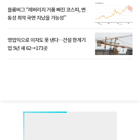
블룸버그 “레버리지 거품 빠진 코스피, 변
동성 최악 국면 지났을 가능성”
영업익으로 이자도 못 낸다…건설 한계기
업 5년 새 62→173곳