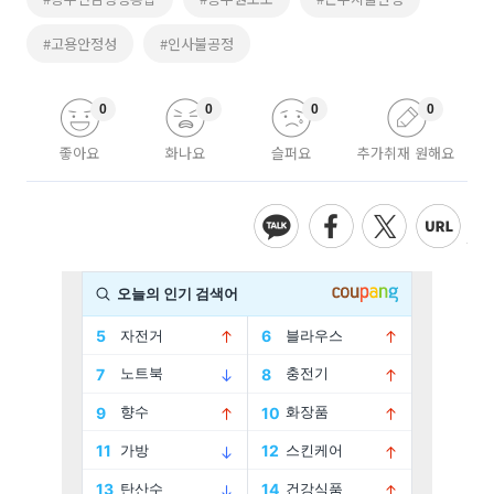
#고용안정성
#인사불공정
0
0
0
0
좋아요
화나요
슬퍼요
추가취재 원해요