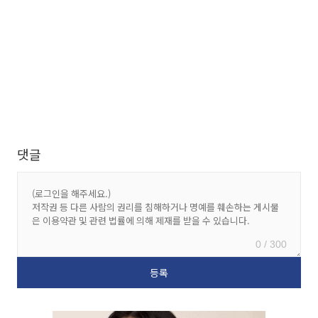
댓글
0 / 300