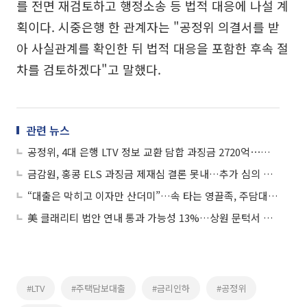
를 전면 재검토하고 행정소송 등 법적 대응에 나설 계
획이다. 시중은행 한 관계자는 "공정위 의결서를 받
아 사실관계를 확인한 뒤 법적 대응을 포함한 후속 절
차를 검토하겠다"고 말했다.
관련 뉴스
공정위, 4대 은행 LTV 정보 교환 담합 과징금 2720억⋯신설 규정 첫 적용
금감원, 홍콩 ELS 과징금 제재심 결론 못내…추가 심의 전망
“대출은 막히고 이자만 산더미”…속 타는 영끌족, 주담대 또 오른다
美 클래리티 법안 연내 통과 가능성 13%…상원 문턱서 제동
#LTV
#주택담보대출
#금리인하
#공정위