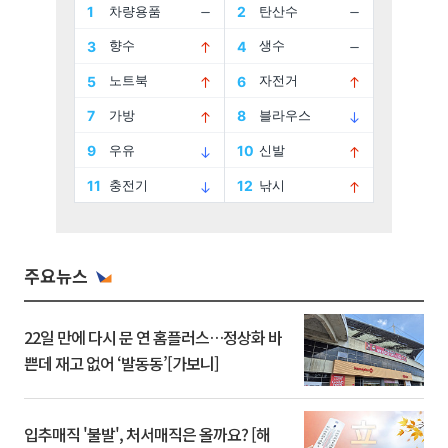
주요뉴스
22일 만에 다시 문 연 홈플러스…정상화 바
쁜데 재고 없어 ‘발동동’[가보니]
입추매직 '불발', 처서매직은 올까요? [해