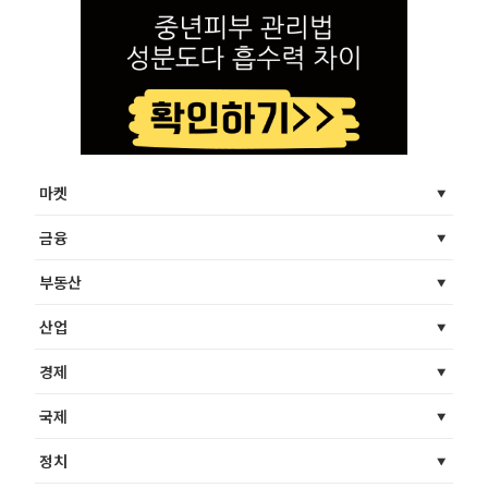
마켓
금융
부동산
산업
경제
국제
정치