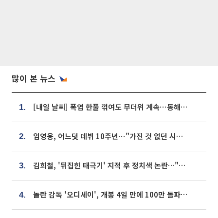
많이 본 뉴스
[내일 날씨] 폭염 한풀 꺾여도 무더위 계속⋯동해안 이틀 연속 비
1.
임영웅, 어느덧 데뷔 10주년⋯"가진 것 없던 시절, 내 앞엔 20명의 팬뿐"
2.
김희철, '뒤집힌 태극기' 지적 후 정치색 논란…"좌우 떠나 우리나라 국기"
3.
놀란 감독 '오디세이', 개봉 4일 만에 100만 돌파⋯'왕사남' 보다 빠르다
4.