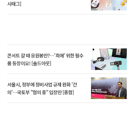
시태그]
콘서트 갈 때 응원봉만?⋯'최애' 위한 필수
품 등장이오! [솔드아웃]
서울시, 정부에 정비사업 규제 완화 '건
의'⋯국토부 "협의 중" 입장만 [종합]