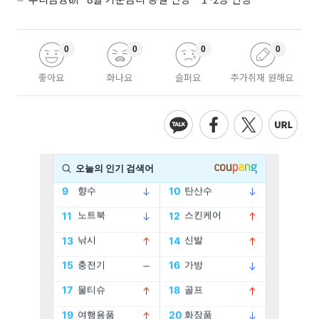
0
0
0
0
좋아요
화나요
슬퍼요
추가취재 원해요