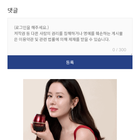
댓글
0 / 300