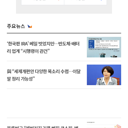
주요뉴스
‘한국판 IRA’ 베일 벗었지만…반도체·배터
리 업계 “시행령이 관건”
與 “세제개편안 다양한 목소리 수렴…이달
말 정리 가능성”
블룸버그 “레버리지 거품 빠진 코스피, 변