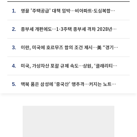
영끌 '주택공급' 대책 임박⋯비아파트·도심복합까지 총동원
1.
종부세 개편에도…1·3주택 종부세 격차 2028년부터 확대
2.
이란, 미국에 호르무즈 합의 조건 제시…美 “경기 아직 안 끝나” [종합]
3.
미국, 가상자산 포괄 규제 속도…상원, ‘클래리티법’ 9월 절차투표 추진
4.
맥북 품은 삼성에 ‘중국산’ 맹추격⋯커지는 노트북 OLED 시장
5.