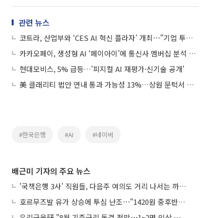
관련 뉴스
코트라, 산업부와 ‘CES AI 혁신 플라자’ 개최⋯"기업 투자 지원 앞장"
카카오페이, 생성형 AI ‘페이아이’에 통신사 멤버십 분석 도입
현대모비스, 5% 급등…'피지컬 AI 재평가·신기술 공개'
美 클래리티 법안 연내 통과 가능성 13%…상원 문턱서 제동
#한국은행
#AI
#네이버
배근미 기자의 주요 뉴스
'국책은행 3사' 직원들, 다음주 여의도 거리 나서는 까닭은
호르무즈발 유가 상승에 투심 난조⋯"1420원 중후반 등락"
우리금융硏 "8월 기준금리 동결 전망⋯1~2명 인상 소수의견 낼 것"