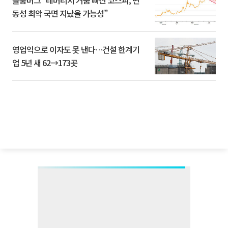
동성 최악 국면 지났을 가능성”
영업익으로 이자도 못 낸다…건설 한계기
업 5년 새 62→173곳