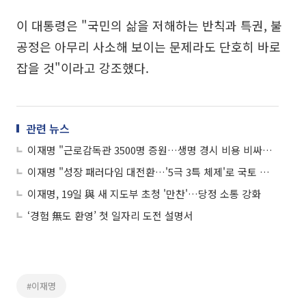
이 대통령은 "국민의 삶을 저해하는 반칙과 특권, 불
공정은 아무리 사소해 보이는 문제라도 단호히 바로
잡을 것"이라고 강조했다.
관련 뉴스
이재명 "근로감독관 3500명 증원…생명 경시 비용 비싸게 치르게 할 것"
이재명 "성장 패러다임 대전환…'5극 3특 체제'로 국토 재편"
이재명, 19일 與 새 지도부 초청 '만찬'…당정 소통 강화
‘경험 無도 환영’ 첫 일자리 도전 설명서
#이재명