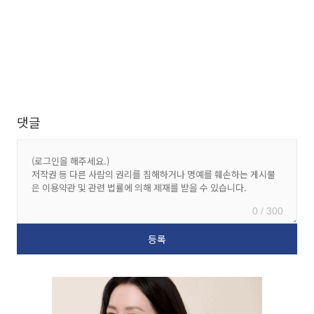
댓글
0 / 300