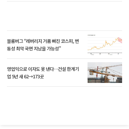
블룸버그 “레버리지 거품 빠진 코스피, 변
동성 최악 국면 지났을 가능성”
영업익으로 이자도 못 낸다…건설 한계기
업 5년 새 62→173곳