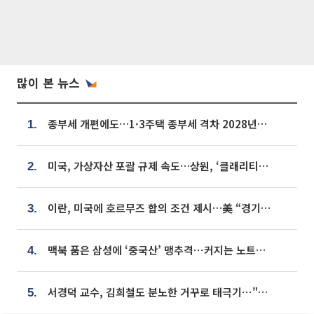
많이 본 뉴스
종부세 개편에도…1·3주택 종부세 격차 2028년부터 확대
1.
미국, 가상자산 포괄 규제 속도…상원, ‘클래리티법’ 9월 절차투표 추진
2.
이란, 미국에 호르무즈 합의 조건 제시…美 “경기 아직 안 끝나” [종합]
3.
맥북 품은 삼성에 ‘중국산’ 맹추격⋯커지는 노트북 OLED 시장
4.
서경덕 교수, 김희철도 분노한 거꾸로 태극기⋯"엉터리는 아냐, 아쉬울 뿐"
5.