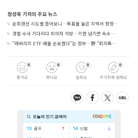
정성욱 기자의 주요 뉴스
순회경선 시도별 뜯어보니…투표율 높은 지역서 정청래 강세
경찰 수사 기다리다 피의자 석방…기한 넘기면 속수무책
"레버리지 ETF 배율 손보겠다"는 정부…野 "회의록부터 내놔야"
0
0
0
0
좋아요
화나요
슬퍼요
추가취재 원해요