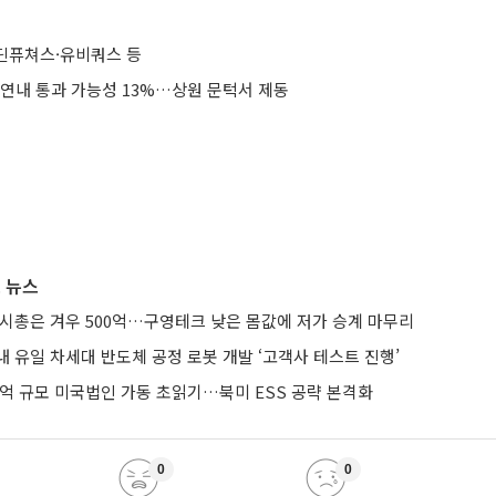
딘퓨쳐스·유비쿼스 등
 연내 통과 가능성 13%…상원 문턱서 제동
 뉴스
 시총은 겨우 500억…구영테크 낮은 몸값에 저가 승계 마무리
 유일 차세대 반도체 공정 로봇 개발 ‘고객사 테스트 진행’
0억 규모 미국법인 가동 초읽기…북미 ESS 공략 본격화
0
0