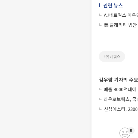
관련 뉴스
AJ네트웍스·아우
美 클래리티 법안
#유비쿼스
김우람 기자의 주요
매출 4000억대에
라온로보틱스, 국내
신성에스티, 230
0