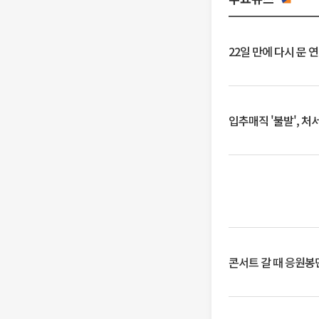
22일 만에 다시 문 
입추매직 '불발', 처
콘서트 갈 때 응원봉만