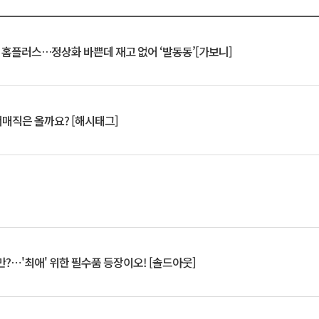
연 홈플러스…정상화 바쁜데 재고 없어 ‘발동동’[가보니]
서매직은 올까요? [해시태그]
?⋯'최애' 위한 필수품 등장이오! [솔드아웃]