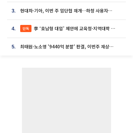
현대차·기아, 이번 주 임단협 재개…하청 사용자성 재심도 ‘변수’
3.
李 ‘호남형 대입’ 제안에 교육청·지역대학 서·논술형 입시 연계 '착수'
단독
4.
최태원·노소영 '9440억 분할' 판결, 이번주 재상고 여부 주목
5.