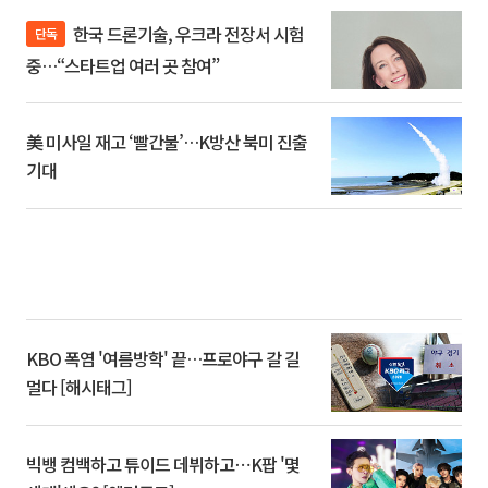
한국 드론기술, 우크라 전장서 시험
단독
중…“스타트업 여러 곳 참여”
美 미사일 재고 ‘빨간불’…K방산 북미 진출
기대
KBO 폭염 '여름방학' 끝…프로야구 갈 길
멀다 [해시태그]
빅뱅 컴백하고 튜이드 데뷔하고⋯K팝 '몇