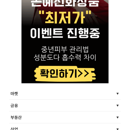
마켓
금융
부동산
산업