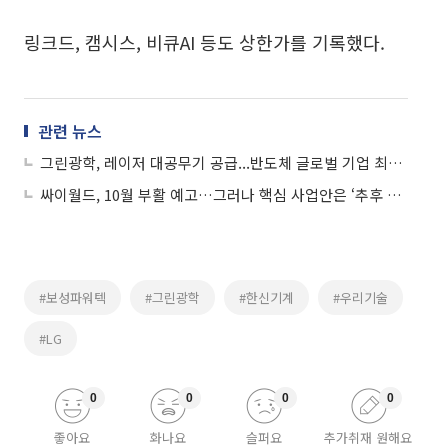
링크드, 캠시스, 비큐AI 등도 상한가를 기록했다.
관련 뉴스
그린광학, 레이저 대공무기 공급...반도체 글로벌 기업 최종양산 위한 테스트 진행 중
싸이월드, 10월 부활 예고…그러나 핵심 사업안은 ‘추후 공개’
#보성파워텍
#그린광학
#한신기계
#우리기술
#LG
0
0
0
0
좋아요
화나요
슬퍼요
추가취재 원해요