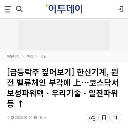
이투데이
마켓
일반
[급등락주 짚어보기] 한신기계, 원
전 밸류체인 부각에 上⋯코스닥서
보성파워텍ㆍ우리기술ㆍ일진파워
등 ↑
수정 2026-01-20 18:18