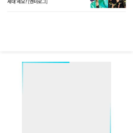
세대'세요? [엔터로그]