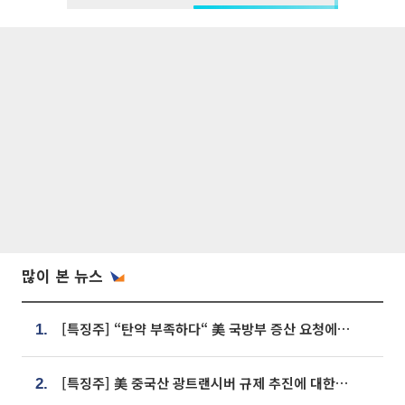
많이 본 뉴스
[특징주] “탄약 부족하다“ 美 국방부 증산 요청에⋯국내 방산주 급등세
1.
[특징주] 美 중국산 광트랜시버 규제 추진에 대한광통신 등 광통신株 강세
2.